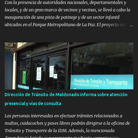
Con la presencia de autoridades nacionales, departamentales y
locales, y de un gran marco de vecinos y vecinas, se llevó a cabo la
inauguración de una pista de patinaje y de un sector infantil
ubicados en el Parque Metropolitano de La Paz. El proyecto cuenta
con el apoyo del Fondo + Local que es impulsado por el Programa
Uruguay Integra, de la Dirección de Descentralización e Inversión
Pública de OPP, así como aportes del Gobierno de Canelones y del
Ministerio de Transporte y Obras Públicas. La nueva
infraestructura deportiva consiste en una plataforma de 35 m por
20 m con banco de hormigón sobre sus laterales. Su destino será
polifuncional, permitiendo la práctica de patín, hockey, gimnasia y
la realización de eventos culturales. Próximo a la pista, se
instalaron juegos infantiles y equipamiento urbano (bancos de
Dirección de Tránsito de Maldonado informa sobre atención
hormigón y sets de bancos y mesas). A su vez, se incorporaron
presencial y vías de consulta
nuevos pavimentos e iluminación. La totalidad de estas obras
implicaron una inversión estimada ...
Las personas interesadas en efectuar trámites relacionados a
multas, cuidacoches y pases libres podrán dirigirse a la oficina de
Tránsito y Transporte de la IDM. Además, la mencionada
dependencia brinda asesoramiento mediante comunicación