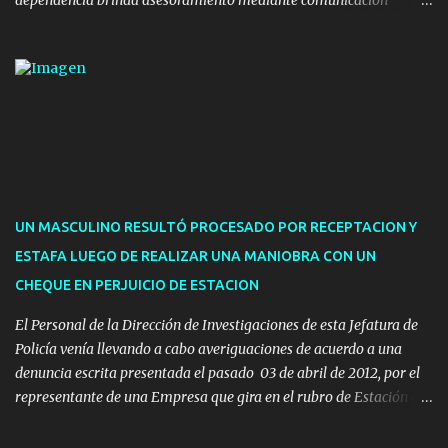
telefónica y correo electrónico. La dependencia admitirá el ingreso
de hasta cinco personas a la oficina. En cuanto a la atención
presencial comprende los siguientes trámites: Multas: devolución
de licencias de conducir retenidas por espirometrías y trámites
para la devolución de motos retenidas. Cuidacoches en general.
Pases libres: recargas, renovaciones y estudiantes. Información por
vía telefónica y correo electrónico: Multas: reclamos o consultas a
descargostransito@maldonado.gub.uy, o al teléfono 4222
1921(interno 1456). Cuidacoches: consultas a
UN MASCULINO RESULTÓ PROCESADO POR RECEPTACION Y
transitoytransporte@maldonado.gub.uy, teléfono 4222
ESTAFA LUEGO DE REALIZAR UNA MANIOBRA CON UN
1921(interno 1246). Transporte: consultas generales relacionadas a
CHEQUE EN PERJUICIO DE ESTACION
Uber y Taxi, a través de transporte@maldonado.gub.uy, t...
El Personal de la Dirección de Investigaciones de esta Jefatura de
Policía venía llevando a cabo averiguaciones de acuerdo a una
denuncia escrita presentada el pasado 03 de abril de 2012, por el
representante de una Empresa que gira en el rubro de Estación de
Servicio de la ciudad de Pan de Azúcar.-