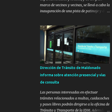
marco de vecinos y vecinas, se llevó a cabo la
inauguración de una pista de patinaje y de
un sector infantil ubicados en el Parque
Metropolitano de La Paz. El proyecto cuenta
con el apoyo del Fondo + Local que es
impulsado por el Programa Uruguay
Integra, de la Dirección de Descentralización
e Inversión Pública de OPP, así como aportes
del Gobierno de Canelones y del Ministerio
de Transporte y Obras Públicas. La nueva
infraestructura deportiva consiste en una
Dirección de Tránsito de Maldonado
plataforma de 35 m por 20 m con banco de
informa sobre atención presencial y vías
hormigón sobre sus laterales. Su destino
de consulta
será polifuncional, permitiendo la práctica
de patín, hockey, gimnasia y la realización
Las personas interesadas en efectuar
de eventos culturales. Próximo a la pista, se
trámites relacionados a multas, cuidacoches
instalaron juegos infantiles y equipamiento
y pases libres podrán dirigirse a la oficina de
urbano (bancos de hormigón y sets de
Tránsito y Transporte de la IDM. Además, la