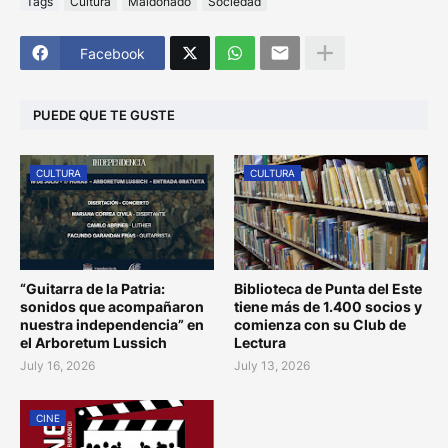
Tags
Cultura
Maldonado
Sociedad
Facebook
PUEDE QUE TE GUSTE
CULTURA
CULTURA
“Guitarra de la Patria:
Biblioteca de Punta del Este
sonidos que acompañaron
tiene más de 1.400 socios y
nuestra independencia” en
comienza con su Club de
el Arboretum Lussich
Lectura
July 16, 2026
July 13, 2026
CINE