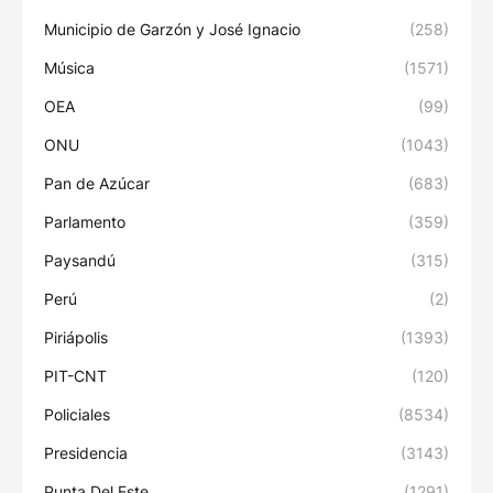
Municipio de Garzón y José Ignacio
(258)
Música
(1571)
OEA
(99)
ONU
(1043)
Pan de Azúcar
(683)
Parlamento
(359)
Paysandú
(315)
Perú
(2)
Piriápolis
(1393)
PIT-CNT
(120)
Policiales
(8534)
Presidencia
(3143)
Punta Del Este
(1291)