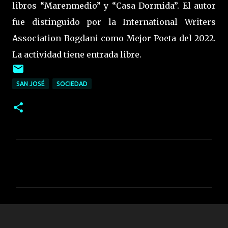
libros “Marenmedio” y “Casa Dormida”. El autor
fue distinguido por la International Writers
Association Bogdani como Mejor Poeta del 2022.
La actividad tiene entrada libre.
SAN JOSÉ
SOCIEDAD
C
o
m
e
n
t