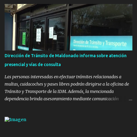
Uruguay Integra, de la Dirección de Descentralización e Inversión
Pública de OPP, así como aportes del Gobierno de Canelones y del
Ministerio de Transporte y Obras Públicas. La nueva
infraestructura deportiva consiste en una plataforma de 35 m por
20 m con banco de hormigón sobre sus laterales. Su destino será
polifuncional, permitiendo la práctica de patín, hockey, gimnasia y
la realización de eventos culturales. Próximo a la pista, se
instalaron juegos infantiles y equipamiento urbano (bancos de
Dirección de Tránsito de Maldonado informa sobre atención
hormigón y sets de bancos y mesas). A su vez, se incorporaron
presencial y vías de consulta
nuevos pavimentos e iluminación. La totalidad de estas obras
implicaron una inversión estimada ...
Las personas interesadas en efectuar trámites relacionados a
multas, cuidacoches y pases libres podrán dirigirse a la oficina de
Tránsito y Transporte de la IDM. Además, la mencionada
dependencia brinda asesoramiento mediante comunicación
telefónica y correo electrónico. La dependencia admitirá el ingreso
de hasta cinco personas a la oficina. En cuanto a la atención
presencial comprende los siguientes trámites: Multas: devolución
de licencias de conducir retenidas por espirometrías y trámites
para la devolución de motos retenidas. Cuidacoches en general.