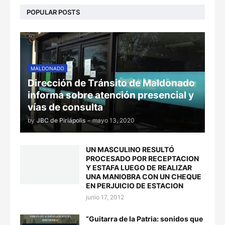
POPULAR POSTS
MALDONADO
Dirección de Tránsito de Maldonado
informa sobre atención presencial y
vías de consulta
by
JBC de Piriápolis
-
mayo 13, 2020
UN MASCULINO RESULTÓ
PROCESADO POR RECEPTACION
Y ESTAFA LUEGO DE REALIZAR
UNA MANIOBRA CON UN CHEQUE
EN PERJUICIO DE ESTACION
junio 17, 2012
“Guitarra de la Patria: sonidos que