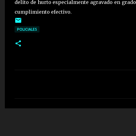
delito de hurto especialmente agravado en grado 
cumplimiento efectivo.
POLICIALES
C
o
m
e
n
t
a