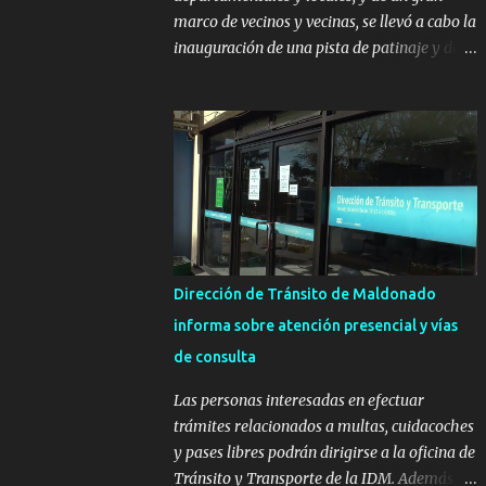
marco de vecinos y vecinas, se llevó a cabo la
inauguración de una pista de patinaje y de
un sector infantil ubicados en el Parque
Metropolitano de La Paz. El proyecto cuenta
con el apoyo del Fondo + Local que es
impulsado por el Programa Uruguay
Integra, de la Dirección de Descentralización
e Inversión Pública de OPP, así como aportes
del Gobierno de Canelones y del Ministerio
de Transporte y Obras Públicas. La nueva
infraestructura deportiva consiste en una
Dirección de Tránsito de Maldonado
plataforma de 35 m por 20 m con banco de
informa sobre atención presencial y vías
hormigón sobre sus laterales. Su destino
de consulta
será polifuncional, permitiendo la práctica
de patín, hockey, gimnasia y la realización
Las personas interesadas en efectuar
de eventos culturales. Próximo a la pista, se
trámites relacionados a multas, cuidacoches
instalaron juegos infantiles y equipamiento
y pases libres podrán dirigirse a la oficina de
urbano (bancos de hormigón y sets de
Tránsito y Transporte de la IDM. Además, la