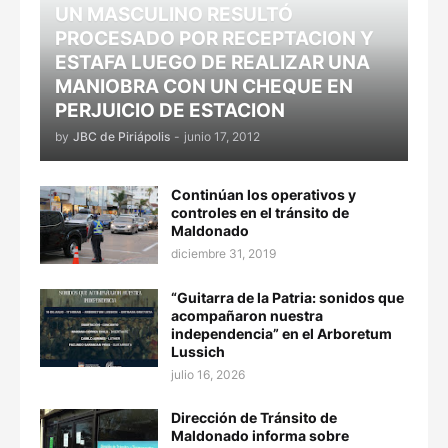
UN MASCULINO RESULTÓ
PROCESADO POR RECEPTACION Y
ESTAFA LUEGO DE REALIZAR UNA
MANIOBRA CON UN CHEQUE EN
PERJUICIO DE ESTACION
by
JBC de Piriápolis
-
junio 17, 2012
Continúan los operativos y
controles en el tránsito de
Maldonado
diciembre 31, 2019
“Guitarra de la Patria: sonidos que
acompañaron nuestra
independencia” en el Arboretum
Lussich
julio 16, 2026
Dirección de Tránsito de
Maldonado informa sobre