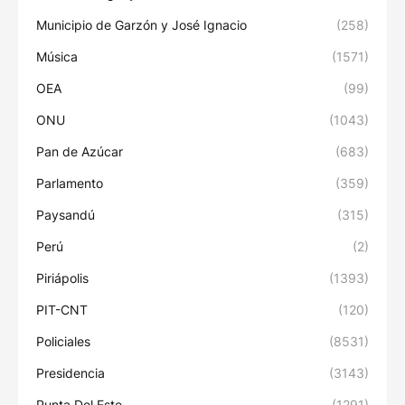
Municipio de Garzón y José Ignacio
(258)
Música
(1571)
OEA
(99)
ONU
(1043)
Pan de Azúcar
(683)
Parlamento
(359)
Paysandú
(315)
Perú
(2)
Piriápolis
(1393)
PIT-CNT
(120)
Policiales
(8531)
Presidencia
(3143)
Punta Del Este
(1291)