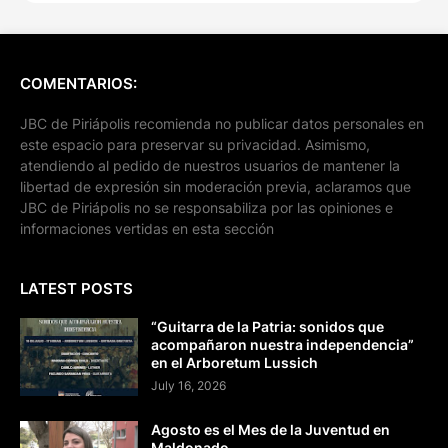
COMENTARIOS:
JBC de Piriápolis recomienda no publicar datos personales en
este espacio para preservar su privacidad. Asimismo,
atendiendo al pedido de nuestros usuarios de mantener la
libertad de expresión sin moderación previa, aclaramos que
JBC de Piriápolis no se responsabiliza por las opiniones e
informaciones vertidas en esta sección
LATEST POSTS
“Guitarra de la Patria: sonidos que
acompañaron nuestra independencia”
en el Arboretum Lussich
July 16, 2026
Agosto es el Mes de la Juventud en
Maldonado