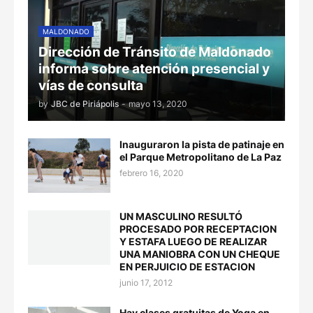
MALDONADO
Dirección de Tránsito de Maldonado
informa sobre atención presencial y
vías de consulta
by
JBC de Piriápolis
-
mayo 13, 2020
Inauguraron la pista de patinaje en
el Parque Metropolitano de La Paz
febrero 16, 2020
UN MASCULINO RESULTÓ
PROCESADO POR RECEPTACION
Y ESTAFA LUEGO DE REALIZAR
UNA MANIOBRA CON UN CHEQUE
EN PERJUICIO DE ESTACION
junio 17, 2012
Hay clases gratuitas de Yoga en