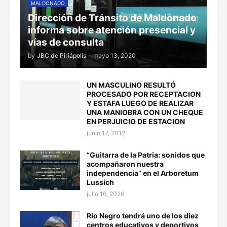
MALDONADO
Dirección de Tránsito de Maldonado
informa sobre atención presencial y
vías de consulta
by
JBC de Piriápolis
-
mayo 13, 2020
UN MASCULINO RESULTÓ
PROCESADO POR RECEPTACION
Y ESTAFA LUEGO DE REALIZAR
UNA MANIOBRA CON UN CHEQUE
EN PERJUICIO DE ESTACION
junio 17, 2012
“Guitarra de la Patria: sonidos que
acompañaron nuestra
independencia” en el Arboretum
Lussich
julio 16, 2026
Río Negro tendrá uno de los diez
centros educativos y deportivos