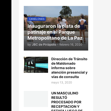
CANELONES
Inauguraron la pista de
patinaje en el Parque
Metropolitano de La Paz
by
JBC de Piriápolis
-
febrero 16, 2020
Dirección de Tránsito
de Maldonado
informa sobre
atención presencial y
vías de consulta
mayo 13, 2020
UN MASCULINO
RESULTÓ
PROCESADO POR
RECEPTACION Y
ESTAFA LUEGO DE