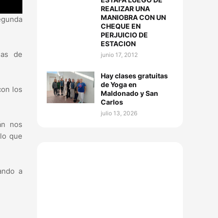
REALIZAR UNA
MANIOBRA CON UN
segunda
CHEQUE EN
.
PERJUICIO DE
ESTACION
las de
junio 17, 2012
Hay clases gratuitas
de Yoga en
con los
Maldonado y San
Carlos
julio 13, 2026
án nos
lo que
ando a