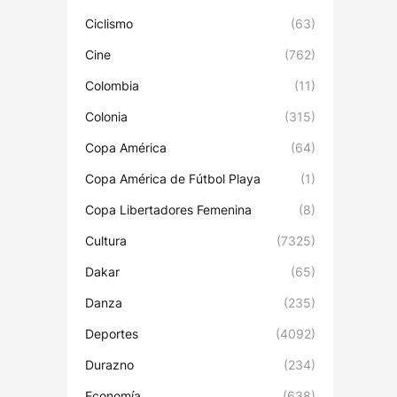
Ciclismo
(63)
Cine
(762)
Colombia
(11)
Colonia
(315)
Copa América
(64)
Copa América de Fútbol Playa
(1)
Copa Libertadores Femenina
(8)
Cultura
(7325)
Dakar
(65)
Danza
(235)
Deportes
(4092)
Durazno
(234)
Economía
(638)