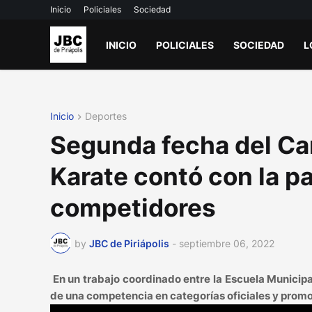
Inicio
Policiales
Sociedad
INICIO
POLICIALES
SOCIEDAD
L
Inicio
Deportes
Segunda fecha del C
Karate contó con la p
competidores
by
JBC de Piriápolis
-
septiembre 06, 2022
En un trabajo coordinado entre la Escuela Municip
de una competencia en categorías oficiales y promoc