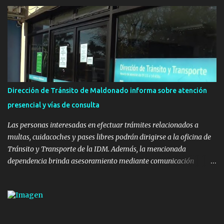
Uruguay Integra, de la Dirección de Descentralización e Inversión
Pública de OPP, así como aportes del Gobierno de Canelones y del
Ministerio de Transporte y Obras Públicas. La nueva
infraestructura deportiva consiste en una plataforma de 35 m por
20 m con banco de hormigón sobre sus laterales. Su destino será
polifuncional, permitiendo la práctica de patín, hockey, gimnasia y
la realización de eventos culturales. Próximo a la pista, se
instalaron juegos infantiles y equipamiento urbano (bancos de
Dirección de Tránsito de Maldonado informa sobre atención
hormigón y sets de bancos y mesas). A su vez, se incorporaron
presencial y vías de consulta
nuevos pavimentos e iluminación. La totalidad de estas obras
implicaron una inversión estimada ...
Las personas interesadas en efectuar trámites relacionados a
multas, cuidacoches y pases libres podrán dirigirse a la oficina de
Tránsito y Transporte de la IDM. Además, la mencionada
dependencia brinda asesoramiento mediante comunicación
telefónica y correo electrónico. La dependencia admitirá el ingreso
de hasta cinco personas a la oficina. En cuanto a la atención
presencial comprende los siguientes trámites: Multas: devolución
de licencias de conducir retenidas por espirometrías y trámites
para la devolución de motos retenidas. Cuidacoches en general.