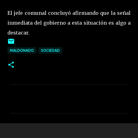
El jefe comunal concluyó afirmando que la señal
inmediata del gobierno a esta situación es algo a
destacar.
MALDONADO
SOCIEDAD
C
o
m
e
n
t