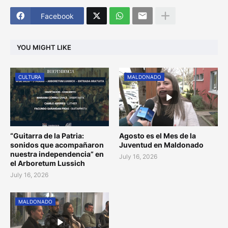
Facebook
YOU MIGHT LIKE
CULTURA
MALDONADO
“Guitarra de la Patria:
Agosto es el Mes de la
sonidos que acompañaron
Juventud en Maldonado
nuestra independencia” en
July 16, 2026
el Arboretum Lussich
July 16, 2026
MALDONADO