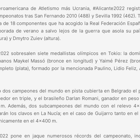
roamericana de Atletismo más Ucrania, #Alicante2022 regist
campeonatos tras San Fernando 2010 (488) y Sevilla 1992 (462). 
na de 18 componentes que ha acogido la Real Federación Espa
porada de verano a salvo lejos de la guerra que asola su pa
ra) y Dmytro Zuiev (altura).
022 sobresalen siete medallistas olímpicos en Tokio: la dom
banos Maykel Massó (bronce en longitud) y Yaimé Pérez (bro
pleto (plata), formado por la mencionada Paulino, Lidio Feliz,
no dos campeones del mundo en pista cubierta en Belgrado el
dor en triple, y el brasileño Darlan Romani, ganador en peso
3 m. Además, dos subcampeones del mundo con el relevo 4
rán los clavos en La Nucía; en el caso de Guijarro tanto en e
 únicamente en el 4×400 m.
te2022 pone en jaque numerosos récords del campeonato, inc