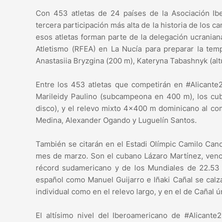
Con 453 atletas de 24 países de la Asociación Ibe
tercera participación más alta de la historia de los 
esos atletas forman parte de la delegación ucrania
Atletismo (RFEA) en La Nucía para preparar la tem
Anastasiia Bryzgina (200 m), Kateryna Tabashnyk (altu
Entre los 453 atletas que competirán en #Alicante2
Marileidy Paulino (subcampeona en 400 m), los cu
disco), y el relevo mixto 4×400 m dominicano al com
Medina, Alexander Ogando y Luguelín Santos.
También se citarán en el Estadi Olímpic Camilo Ca
mes de marzo. Son el cubano Lázaro Martínez, vence
récord sudamericano y de los Mundiales de 22.5
español como Manuel Guijarro e Iñaki Cañal se calza
individual como en el relevo largo, y en el de Cañal
El altísimo nivel del Iberoamericano de #Alican