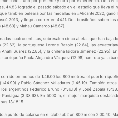
minicanos, uno por presente y otro por experiencia. Lidio Feli
es, 44.83 lograda el pasado sábado en el estadio que lleva el
que también peleará por las medallas en #Alicante2022, ganó l
scú 2013, y llegó a correr en 44.11. Dos brasileños saben los
s (48.60) y Mahau Camargo (48.67).
onadas cuatrocentistas, sobresalen cinco atletas que han bajad
a (22.62), la portuguesa Lorene Bazolo (22.64), las ecuatoria
 Anahí Suárez (22.85), y la chilena Isidora Jiménez (22.95). E
 puertorriqueña Paola Alejandra Vázquez (12.98) han roto ya la bar
n corrido en menos de 1:46.00 los 800 metros: el puertorrique
(1:44.99) y Pablo Sánchez-Valladares (1:45.19). También otros
os argentinos Federico Bruno (3:36.18) y José Zabala (3:38.
o Paniagua (3:38.63). En 5000 m, el mejor marquista destacad
sus 13:18.15.
ado a punto de colarse en el club sub2 en 800 m con 2:00.40. Má