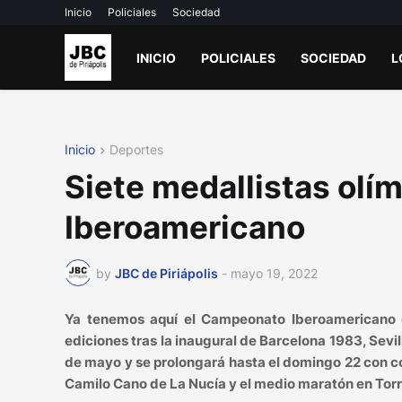
Inicio
Policiales
Sociedad
INICIO
POLICIALES
SOCIEDAD
L
Inicio
Deportes
Siete medallistas olím
Iberoamericano
by
JBC de Piriápolis
-
mayo 19, 2022
Ya tenemos aquí el Campeonato Iberoamericano d
ediciones tras la inaugural de Barcelona 1983, Sev
de mayo y se prolongará hasta el domingo 22 con co
Camilo Cano de La Nucía y el medio maratón en Torr