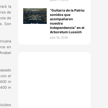
rará la
“Guitarra de la Patria:
Tres de
sonidos que
ñola de
acompañaron
nuestra
ís. Son
independencia” en el
Arboretum Lussich
julio 16, 2026
inicana
nce en
 Anabel
 pasado
 con el
×400 m
l 400 m
luidos