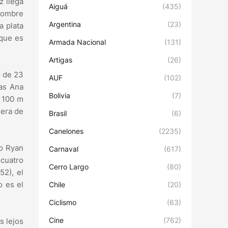
z llega
Aiguá
(435)
 nombre
Argentina
(23)
a plata
 que es
Armada Nacional
(131)
Artigas
(26)
o de 23
AUF
(102)
nas Ana
Bolivia
(7)
n 100 m
rera de
Brasil
(6)
Canelones
(2235)
ño Ryan
Carnaval
(617)
 cuatro
Cerro Largo
(80)
52), el
o es el
Chile
(20)
Ciclismo
(63)
Cine
(762)
s lejos