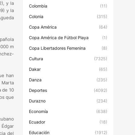
), y la
Colombia
(11)
9) y la
Colonia
(315)
 Águeda
Copa América
(64)
Copa América de Fútbol Playa
(1)
spañola
 3000 m
Copa Libertadores Femenina
(8)
ánchez-
Cultura
(7325)
Dakar
(65)
que han
Danza
(235)
a Marta
a de 10
Deportes
(4092)
tos que
Durazno
(234)
Economía
(638)
 cubano
Ecuador
(18)
o Édgar
Educación
(1912)
cia del