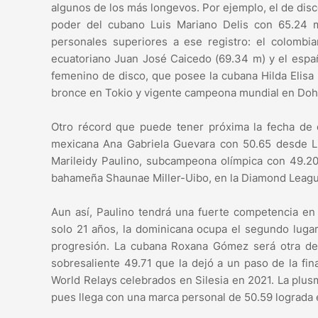
algunos de los más longevos. Por ejemplo, el de dis
poder del cubano Luis Mariano Delis con 65.24 
personales superiores a ese registro: el colombi
ecuatoriano Juan José Caicedo (69.34 m) y el españ
femenino de disco, que posee la cubana Hilda Elisa
bronce en Tokio y vigente campeona mundial en Doh
Otro récord que puede tener próxima la fecha de
mexicana Ana Gabriela Guevara con 50.65 desde Lis
Marileidy Paulino, subcampeona olímpica con 49.20 
bahameña Shaunae Miller-Uibo, en la Diamond League
Aun así, Paulino tendrá una fuerte competencia en
solo 21 años, la dominicana ocupa el segundo lugar
progresión. La cubana Roxana Gómez será otra de 
sobresaliente 49.71 que la dejó a un paso de la fin
World Relays celebrados en Silesia en 2021. La plus
pues llega con una marca personal de 50.59 lograda