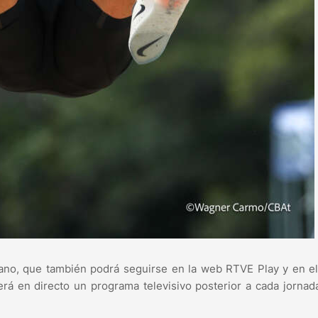
cano, que también podrá seguirse en la web RTVE Play y en e
rá en directo un programa televisivo posterior a cada jornad