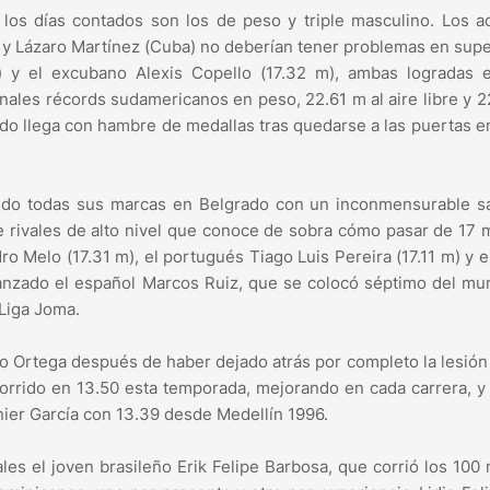
os días contados son los de peso y triple masculino. Los a
 y Lázaro Martínez (Cuba) no deberían tener problemas en supe
 y el excubano Alexis Copello (17.32 m), ambas logradas 
nales récords sudamericanos en peso, 22.61 m al aire libre y 
rado llega con hambre de medallas tras quedarse a las puertas 
rando todas sus marcas en Belgrado con un inconmensurable s
 rivales de alto nivel que conoce de sobra cómo pasar de 17 
o Melo (17.31 m), el portugués Tiago Luis Pereira (17.11 m) y e
lanzado el español Marcos Ruiz, que se colocó séptimo del m
 Liga Joma.
Ortega después de haber dejado atrás por completo la lesión
 corrido en 13.50 esta temporada, mejorando en cada carrera, 
ier García con 13.39 desde Medellín 1996.
es el joven brasileño Erik Felipe Barbosa, que corrió los 100