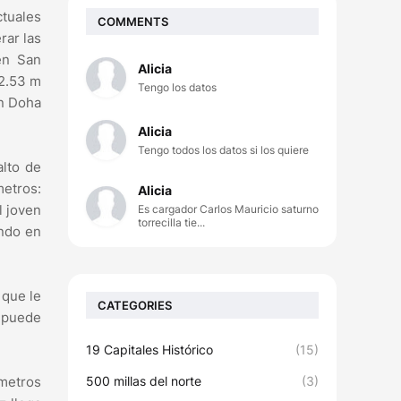
ctuales
COMMENTS
rar las
en San
Alicia
22.53 m
Tengo los datos
en Doha
Alicia
Tengo todos los datos si los quiere
alto de
metros:
Alicia
l joven
Es cargador Carlos Mauricio saturno
torrecilla tie...
undo en
 que le
CATEGORIES
y puede
19 Capitales Histórico
(15)
500 millas del norte
(3)
 metros