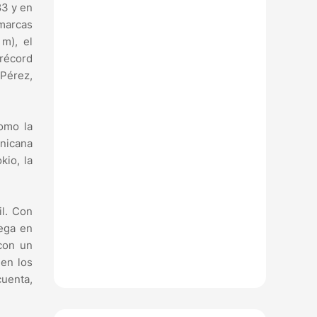
83 y en
marcas
m), el
 récord
 Pérez,
omo la
inicana
kio, la
il. Con
lega en
con un
 en los
cuenta,