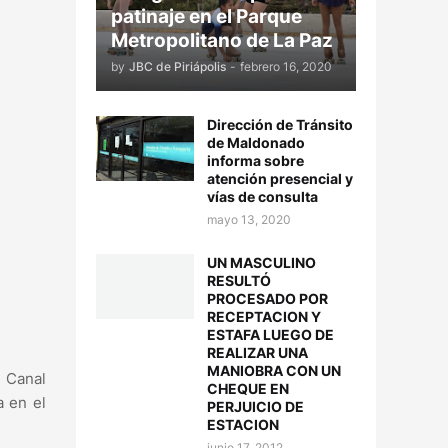
patinaje en el Parque
Metropolitano de La Paz
by
JBC de Piriápolis
-
febrero 16, 2020
Dirección de Tránsito
de Maldonado
informa sobre
atención presencial y
vías de consulta
mayo 13, 2020
UN MASCULINO
RESULTÓ
PROCESADO POR
RECEPTACION Y
ESTAFA LUEGO DE
REALIZAR UNA
MANIOBRA CON UN
l Canal
CHEQUE EN
a en el
PERJUICIO DE
ESTACION
junio 17, 2012