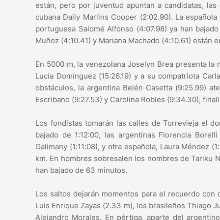
están, pero por juventud apuntan a candidatas, las 
cubana Daily Marlins Cooper (2:02.90). La española 
portuguesa Salomé Alfonso (4:07.98) ya han bajado
Muñoz (4:10.41) y Mariana Machado (4:10.61) están en
En 5000 m, la venezolana Joselyn Brea presenta la m
Lucía Domínguez (15:26.19) y a su compatriota Car
obstáculos, la argentina Belén Casetta (9:25.99) a
Escribano (9:27.53) y Carolina Robles (9:34.30), final
Los fondistas tomarán las calles de Torrevieja el 
bajado de 1:12:00, las argentinas Florencia Borell
Galimany (1:11:08), y otra española, Laura Méndez (1
km. En hombres sobresalen los nombres de Tariku Nov
han bajado de 63 minutos.
Los saltos dejarán momentos para el recuerdo con 
Luis Enrique Zayas (2.33 m), los brasileños Thiago J
Alejandro Morales. En pértiga, aparte del argentin