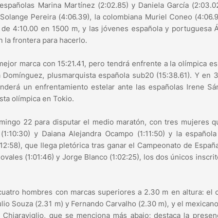
españolas Marina Martínez (2:02.85) y Daniela García (2:03.02
Solange Pereira (4:06.39), la colombiana Muriel Coneo (4:06.9
 de 4:10.00 en 1500 m, y las jóvenes española y portuguesa
 la frontera para hacerlo.
ejor marca con 15:21.41, pero tendrá enfrente a la olímpica e
la Domínguez, plusmarquista española sub20 (15:38.61). Y en
tenderá un enfrentamiento estelar ante las españolas Irene S
ista olímpica en Tokio.
domingo 22 para disputar el medio maratón, con tres mujeres 
i (1:10:30) y Daiana Alejandra Ocampo (1:11:50) y la español
:12:58), que llega pletórica tras ganar el Campeonato de Españ
ales (1:01:46) y Jorge Blanco (1:02:25), los dos únicos inscri
cuatro hombres con marcas superiores a 2.30 m en altura: el
ulio Souza (2.31 m) y Fernando Carvalho (2.30 m), y el mexican
o Chiaraviglio, que se menciona más abajo; destaca la presen