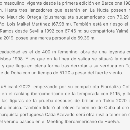
co masculino, vigente desde la primera edición en Barcelona 19
m. Hasta tres lanzadores que estarán en La Nucía poseen 
ano Mauricio Ortega (plusmarquista sudamericano con 70.29 
ol Lois Maikel Martínez (67.98 m). También está en riesgo el
 Ramos desde Sevilla 1992 con 67.46 m: su compatriota Yaimé
a 2019, posee una marca personal de 69.39 m.
 caducidad es el de 400 m femenino, obra de una leyenda c
boa 1998. Y es que en la línea de salida se situará la dom
y que llega en plena forma tras derrotar a su verduga en To
 de Doha con un tiempo de 51.20 a pesar del fuerte viento.
 #Alicante2022, empezando por su compatriota Fiordaliza Cof
 en el ranking iberoamericano de la temporada con 51.15, y l
las figuras de la prueba después de brillar en Tokio 2020 
al olímpica. También lideró al relevo femenino de Cuba al oro
marquista portuguesa Catia Azevedo será otra rival a tener en 
 el verano pasado en el Meeting Iberoamericano de Huelva.