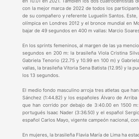
en 10.01 en 2021. También los dos cuatrocentistas do
con la mejor marca de 2022 de todos los participant
de su compañero y referente Luguelín Santos. Este, 
olímpica en Londres 2012 y el bronce mundial en Mo
bajar de 49 segundos en 400 m vallas: Marcio Soare
En los sprints femeninos, al margen de las ya menci
segundos en 200 m: la brasileña Viola Cristina Silv
Gabriela Tenorio (22.75 y 10.99 en 100 m) y Gabriela
vallas, la brasileña Vitoria Sena Batista (12.95) y la
los 13 segundos.
El medio fondo masculino arroja tres atletas que ha
Sánchez (1:44.82) y los españoles Álvaro de Arriba 
que han corrido por debajo de 3:40.00 en 1500 m: l
portugués Isaac Nader (3:36.50) y el español Sergi
español Carlos Mayo, vigente campeón nacional, con 
En mujeres, la brasileña Flavia María de Lima ha est