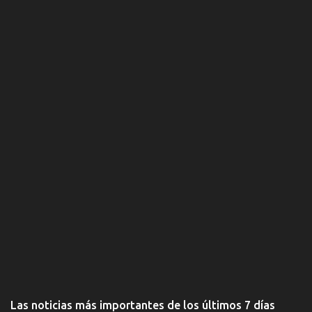
i
o
s
Las noticias más importantes de los últimos 7 días