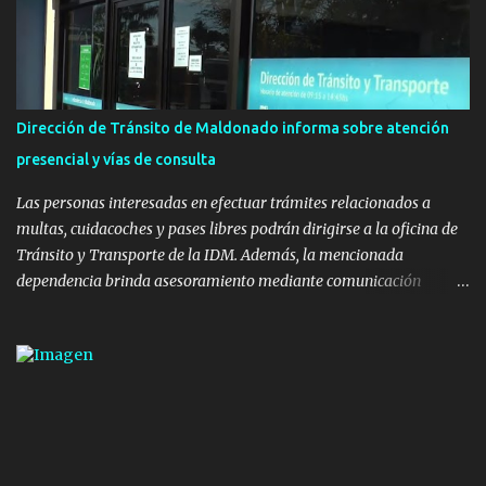
infraestructura deportiva consiste en una plataforma de 35 m por
20 m con banco de hormigón sobre sus laterales. Su destino será
polifuncional, permitiendo la práctica de patín, hockey, gimnasia y
la realización de eventos culturales. Próximo a la pista, se
instalaron juegos infantiles y equipamiento urbano (bancos de
Dirección de Tránsito de Maldonado informa sobre atención
hormigón y sets de bancos y mesas). A su vez, se incorporaron
presencial y vías de consulta
nuevos pavimentos e iluminación. La totalidad de estas obras
implicaron una inversión estimada ...
Las personas interesadas en efectuar trámites relacionados a
multas, cuidacoches y pases libres podrán dirigirse a la oficina de
Tránsito y Transporte de la IDM. Además, la mencionada
dependencia brinda asesoramiento mediante comunicación
telefónica y correo electrónico. La dependencia admitirá el ingreso
de hasta cinco personas a la oficina. En cuanto a la atención
presencial comprende los siguientes trámites: Multas: devolución
de licencias de conducir retenidas por espirometrías y trámites
para la devolución de motos retenidas. Cuidacoches en general.
Pases libres: recargas, renovaciones y estudiantes. Información por
vía telefónica y correo electrónico: Multas: reclamos o consultas a