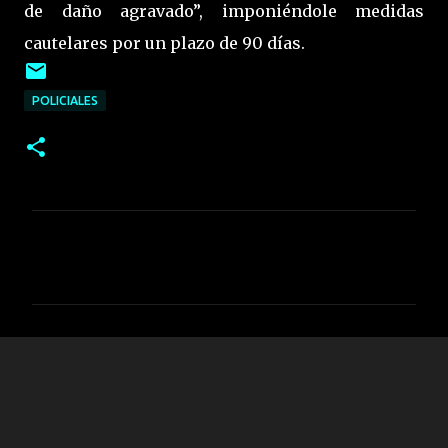
de daño agravado”, imponiéndole medidas
cautelares por un plazo de 90 días.
POLICIALES
C
o
m
e
n
t
a
r