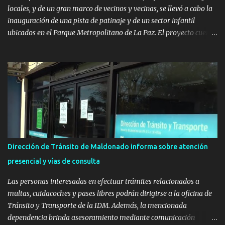
locales, y de un gran marco de vecinos y vecinas, se llevó a cabo la
inauguración de una pista de patinaje y de un sector infantil
ubicados en el Parque Metropolitano de La Paz. El proyecto cuenta
con el apoyo del Fondo + Local que es impulsado por el Programa
Uruguay Integra, de la Dirección de Descentralización e Inversión
Pública de OPP, así como aportes del Gobierno de Canelones y del
Ministerio de Transporte y Obras Públicas. La nueva
infraestructura deportiva consiste en una plataforma de 35 m por
20 m con banco de hormigón sobre sus laterales. Su destino será
polifuncional, permitiendo la práctica de patín, hockey, gimnasia y
la realización de eventos culturales. Próximo a la pista, se
instalaron juegos infantiles y equipamiento urbano (bancos de
Dirección de Tránsito de Maldonado informa sobre atención
hormigón y sets de bancos y mesas). A su vez, se incorporaron
presencial y vías de consulta
nuevos pavimentos e iluminación. La totalidad de estas obras
implicaron una inversión estimada ...
Las personas interesadas en efectuar trámites relacionados a
multas, cuidacoches y pases libres podrán dirigirse a la oficina de
Tránsito y Transporte de la IDM. Además, la mencionada
dependencia brinda asesoramiento mediante comunicación