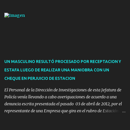
telefónica y correo electrónico. La dependencia admitirá el ingreso
de hasta cinco personas a la oficina. En cuanto a la atención
presencial comprende los siguientes trámites: Multas: devolución
de licencias de conducir retenidas por espirometrías y trámites
para la devolución de motos retenidas. Cuidacoches en general.
Pases libres: recargas, renovaciones y estudiantes. Información por
vía telefónica y correo electrónico: Multas: reclamos o consultas a
descargostransito@maldonado.gub.uy, o al teléfono 4222
1921(interno 1456). Cuidacoches: consultas a
UN MASCULINO RESULTÓ PROCESADO POR RECEPTACION Y
transitoytransporte@maldonado.gub.uy, teléfono 4222
ESTAFA LUEGO DE REALIZAR UNA MANIOBRA CON UN
1921(interno 1246). Transporte: consultas generales relacionadas a
CHEQUE EN PERJUICIO DE ESTACION
Uber y Taxi, a través de transporte@maldonado.gub.uy, t...
El Personal de la Dirección de Investigaciones de esta Jefatura de
Policía venía llevando a cabo averiguaciones de acuerdo a una
denuncia escrita presentada el pasado 03 de abril de 2012, por el
representante de una Empresa que gira en el rubro de Estación de
Servicio de la ciudad de Pan de Azúcar.-