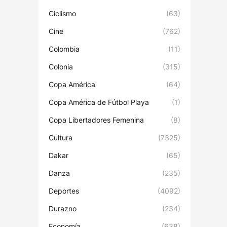
Ciclismo
(63)
Cine
(762)
Colombia
(11)
Colonia
(315)
Copa América
(64)
Copa América de Fútbol Playa
(1)
Copa Libertadores Femenina
(8)
Cultura
(7325)
Dakar
(65)
Danza
(235)
Deportes
(4092)
Durazno
(234)
Economía
(638)