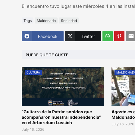
El encuentro tuvo lugar este miércoles 4 en las insta
Tags
Maldonado
Sociedad
Facebook
Twitter
PUEDE QUE TE GUSTE
CULTURA
MALDONAD
“Guitarra de la Patria: sonidos que
Agosto es e
acompañaron nuestra independencia”
Maldonad
en el Arboretum Lussich
July 16, 2026
July 16, 2026