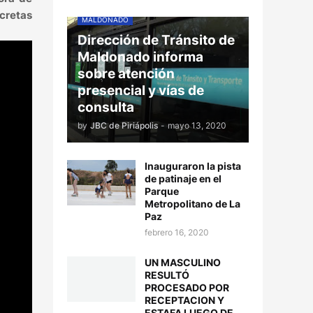
ncretas
MALDONADO
Dirección de Tránsito de
Maldonado informa
sobre atención
presencial y vías de
consulta
by
JBC de Piriápolis
-
mayo 13, 2020
Inauguraron la pista
de patinaje en el
Parque
Metropolitano de La
Paz
febrero 16, 2020
UN MASCULINO
RESULTÓ
PROCESADO POR
RECEPTACION Y
ESTAFA LUEGO DE