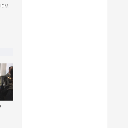
a IDM.
e