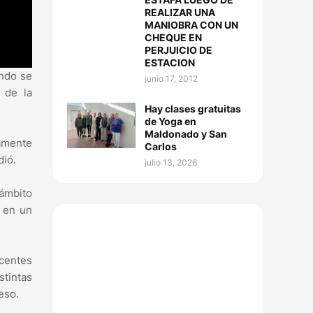
REALIZAR UNA
MANIOBRA CON UN
CHEQUE EN
PERJUICIO DE
ESTACION
ando se
junio 17, 2012
 de la
Hay clases gratuitas
de Yoga en
Maldonado y San
tamente
Carlos
dió.
julio 13, 2026
 ámbito
s en un
scentes
stintas
ceso.