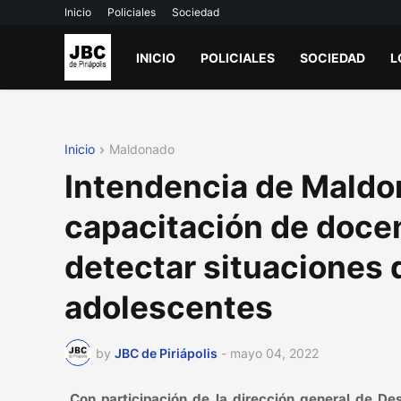
Inicio
Policiales
Sociedad
INICIO
POLICIALES
SOCIEDAD
L
Inicio
Maldonado
Intendencia de Maldo
capacitación de docen
detectar situaciones d
adolescentes
by
JBC de Piriápolis
-
mayo 04, 2022
Con participación de la dirección general de Des