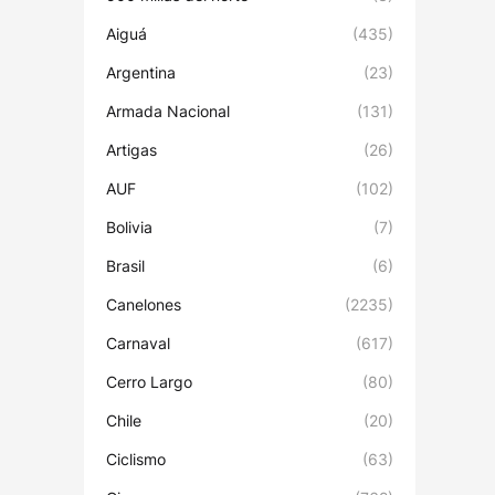
Aiguá
(435)
Argentina
(23)
Armada Nacional
(131)
Artigas
(26)
AUF
(102)
Bolivia
(7)
Brasil
(6)
Canelones
(2235)
Carnaval
(617)
Cerro Largo
(80)
Chile
(20)
Ciclismo
(63)