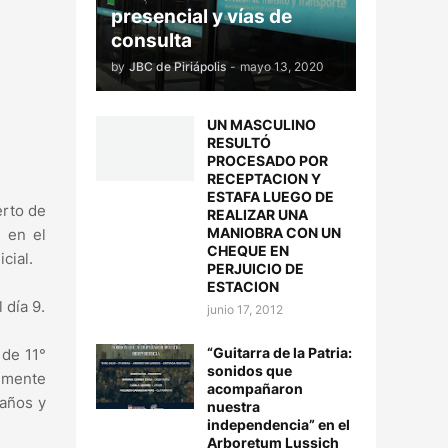
presencial y vías de
consulta
by
JBC de Piriápolis
-
mayo 13, 2020
UN MASCULINO
RESULTÓ
PROCESADO POR
RECEPTACION Y
ESTAFA LUEGO DE
erto de
REALIZAR UNA
MANIOBRA CON UN
a en el
CHEQUE EN
cial.
PERJUICIO DE
ESTACION
 día 9.
junio 17, 2012
“Guitarra de la Patria:
 de 11°
sonidos que
lmente
acompañaron
 años y
nuestra
independencia” en el
Arboretum Lussich