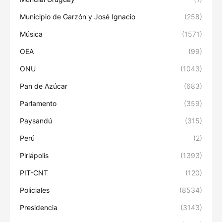
Municipio de Garzón y José Ignacio
(258)
Música
(1571)
OEA
(99)
ONU
(1043)
Pan de Azúcar
(683)
Parlamento
(359)
Paysandú
(315)
Perú
(2)
Piriápolis
(1393)
PIT-CNT
(120)
Policiales
(8534)
Presidencia
(3143)