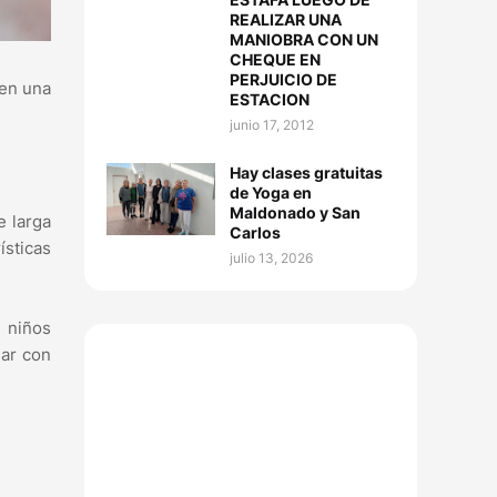
REALIZAR UNA
MANIOBRA CON UN
CHEQUE EN
PERJUICIO DE
 en una
ESTACION
junio 17, 2012
Hay clases gratuitas
de Yoga en
Maldonado y San
e larga
Carlos
ísticas
julio 13, 2026
, niños
uar con