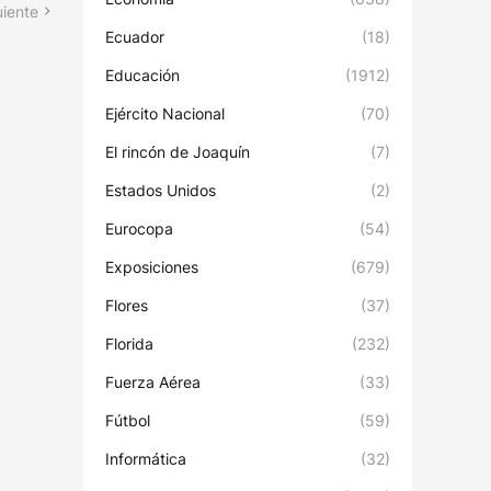
uiente
Ecuador
(18)
Educación
(1912)
Ejército Nacional
(70)
El rincón de Joaquín
(7)
Estados Unidos
(2)
Eurocopa
(54)
Exposiciones
(679)
Flores
(37)
Florida
(232)
Fuerza Aérea
(33)
Fútbol
(59)
Informática
(32)