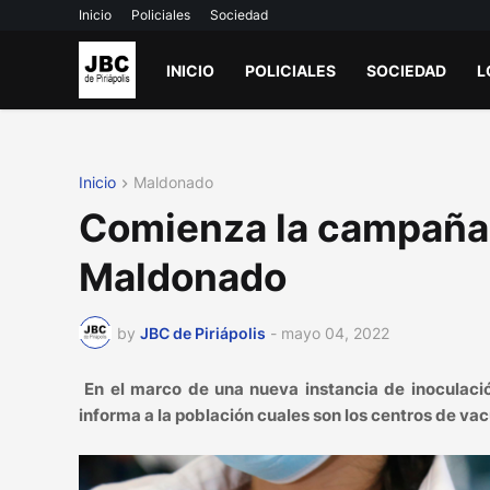
Inicio
Policiales
Sociedad
INICIO
POLICIALES
SOCIEDAD
L
Inicio
Maldonado
Comienza la campaña 
Maldonado
by
JBC de Piriápolis
-
mayo 04, 2022
En el marco de una nueva instancia de inoculaci
informa a la población cuales son los centros de v