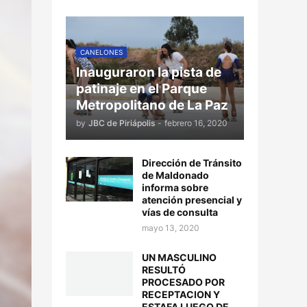
CANELONES
Inauguraron la pista de
patinaje en el Parque
Metropolitano de La Paz
by
JBC de Piriápolis
-
febrero 16, 2020
Dirección de Tránsito
de Maldonado
informa sobre
atención presencial y
vías de consulta
mayo 13, 2020
UN MASCULINO
RESULTÓ
PROCESADO POR
RECEPTACION Y
ESTAFA LUEGO DE