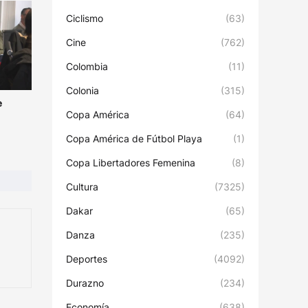
Ciclismo
(63)
Cine
(762)
Colombia
(11)
Colonia
(315)
e
Copa América
(64)
Copa América de Fútbol Playa
(1)
Copa Libertadores Femenina
(8)
Cultura
(7325)
Dakar
(65)
Danza
(235)
Deportes
(4092)
Durazno
(234)
Economía
(638)