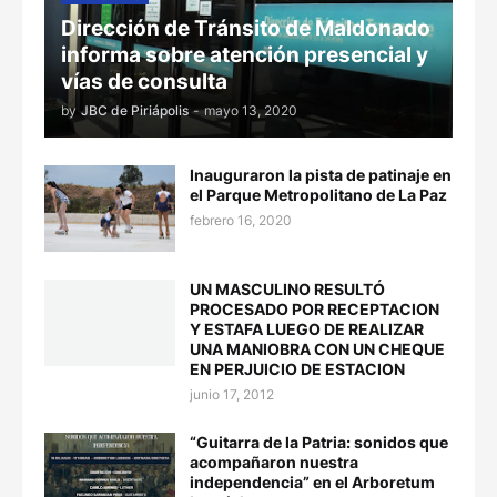
Dirección de Tránsito de Maldonado
informa sobre atención presencial y
vías de consulta
by
JBC de Piriápolis
-
mayo 13, 2020
Inauguraron la pista de patinaje en
el Parque Metropolitano de La Paz
febrero 16, 2020
UN MASCULINO RESULTÓ
PROCESADO POR RECEPTACION
Y ESTAFA LUEGO DE REALIZAR
UNA MANIOBRA CON UN CHEQUE
EN PERJUICIO DE ESTACION
junio 17, 2012
“Guitarra de la Patria: sonidos que
acompañaron nuestra
independencia” en el Arboretum