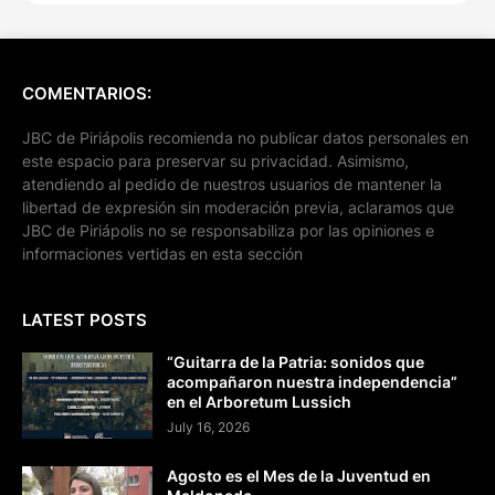
COMENTARIOS:
JBC de Piriápolis recomienda no publicar datos personales en
este espacio para preservar su privacidad. Asimismo,
atendiendo al pedido de nuestros usuarios de mantener la
libertad de expresión sin moderación previa, aclaramos que
JBC de Piriápolis no se responsabiliza por las opiniones e
informaciones vertidas en esta sección
LATEST POSTS
“Guitarra de la Patria: sonidos que
acompañaron nuestra independencia”
en el Arboretum Lussich
July 16, 2026
Agosto es el Mes de la Juventud en