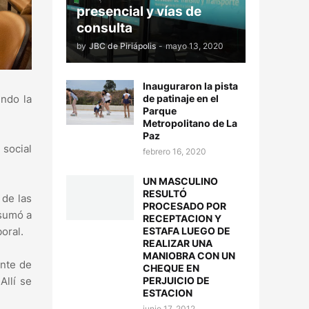
presencial y vías de
consulta
by
JBC de Piriápolis
-
mayo 13, 2020
Inauguraron la pista
undo la
de patinaje en el
Parque
Metropolitano de La
Paz
 social
febrero 16, 2020
UN MASCULINO
RESULTÓ
 de las
PROCESADO POR
 sumó a
RECEPTACION Y
oral.
ESTAFA LUEGO DE
REALIZAR UNA
MANIOBRA CON UN
ente de
CHEQUE EN
Allí se
PERJUICIO DE
ESTACION
junio 17, 2012