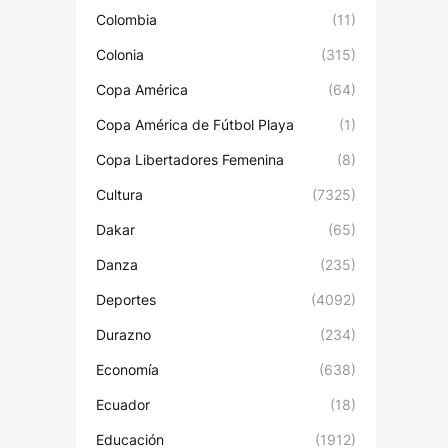
Colombia
(11)
Colonia
(315)
Copa América
(64)
Copa América de Fútbol Playa
(1)
Copa Libertadores Femenina
(8)
Cultura
(7325)
Dakar
(65)
Danza
(235)
Deportes
(4092)
Durazno
(234)
Economía
(638)
Ecuador
(18)
Educación
(1912)