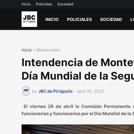
Inicio
Policiales
Sociedad
INICIO
POLICIALES
SOCIEDAD
L
Inicio
Montevideo
Intendencia de Montev
Día Mundial de la Segu
by
JBC de Piriápolis
-
abril 30, 2022
El viernes 29 de abril la Comisión Permanente d
funcionarias y funcionarios por el Día Mundial de la