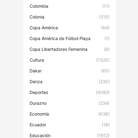
Colombia
(11)
Colonia
(315)
Copa América
(64)
Copa América de Fútbol Playa
(1)
Copa Libertadores Femenina
(8)
Cultura
(7325)
Dakar
(65)
Danza
(235)
Deportes
(4092)
Durazno
(234)
Economía
(638)
Ecuador
(18)
Educación
(1912)