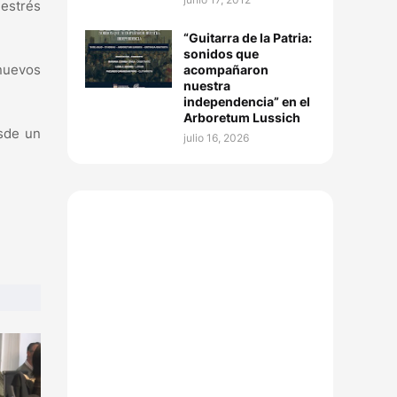
 estrés
“Guitarra de la Patria:
sonidos que
nuevos
acompañaron
nuestra
independencia” en el
Arboretum Lussich
esde un
julio 16, 2026