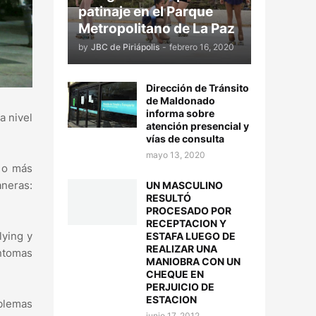
patinaje en el Parque
Metropolitano de La Paz
by
JBC de Piriápolis
-
febrero 16, 2020
Dirección de Tránsito
de Maldonado
informa sobre
a nivel
atención presencial y
vías de consulta
mayo 13, 2020
o o más
aneras:
UN MASCULINO
RESULTÓ
PROCESADO POR
RECEPTACION Y
lying y
ESTAFA LUEGO DE
REALIZAR UNA
ntomas
MANIOBRA CON UN
CHEQUE EN
PERJUICIO DE
ESTACION
oblemas
junio 17, 2012