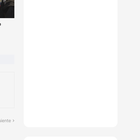
e
uiente