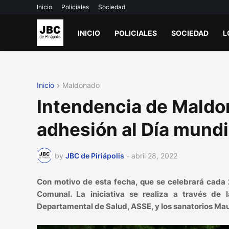
Inicio
Policiales
Sociedad
INICIO
POLICIALES
SOCIEDAD
L
Inicio
Maldonado
Intendencia de Maldo
adhesión al Día mundia
by
JBC de Piriápolis
-
abril 28, 2022
Con motivo de esta fecha, que se celebrará cada 
Comunal. La iniciativa se realiza a través de l
Departamental de Salud, ASSE, y los sanatorios Mau