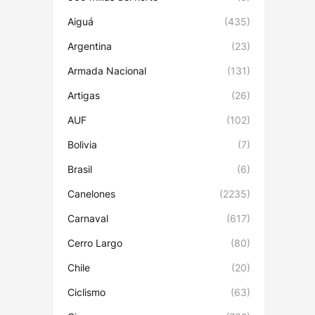
Aiguá
(435)
Argentina
(23)
Armada Nacional
(131)
Artigas
(26)
AUF
(102)
Bolivia
(7)
Brasil
(6)
Canelones
(2235)
Carnaval
(617)
Cerro Largo
(80)
Chile
(20)
Ciclismo
(63)