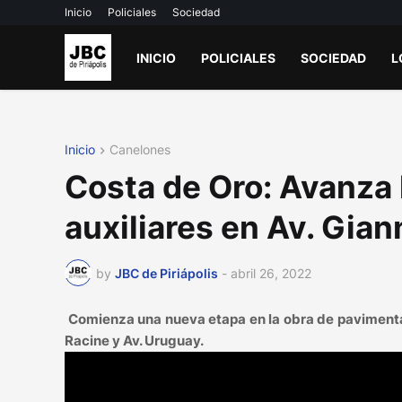
Inicio
Policiales
Sociedad
INICIO
POLICIALES
SOCIEDAD
L
Inicio
Canelones
Costa de Oro: Avanza 
auxiliares en Av. Gian
by
JBC de Piriápolis
-
abril 26, 2022
Comienza una nueva etapa en la obra de pavimentaci
Racine y Av. Uruguay.