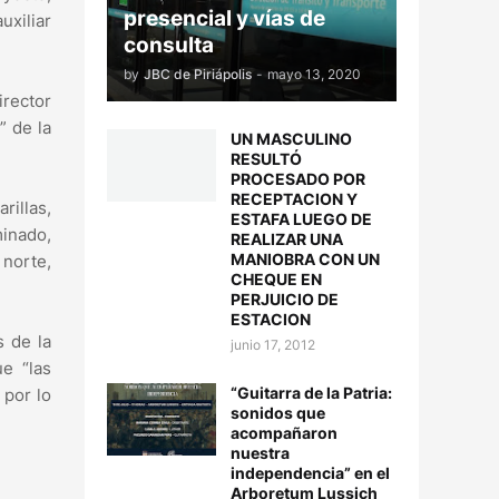
presencial y vías de
uxiliar
consulta
by
JBC de Piriápolis
-
mayo 13, 2020
irector
” de la
UN MASCULINO
RESULTÓ
PROCESADO POR
RECEPTACION Y
rillas,
ESTAFA LUEGO DE
minado,
REALIZAR UNA
MANIOBRA CON UN
 norte,
CHEQUE EN
PERJUICIO DE
ESTACION
s de la
junio 17, 2012
e “las
“Guitarra de la Patria:
 por lo
sonidos que
acompañaron
nuestra
independencia” en el
Arboretum Lussich