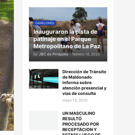
CANELONES
Inauguraron la pista de
patinaje en el Parque
Metropolitano de La Paz
by
JBC de Piriápolis
-
febrero 16, 2020
Dirección de Tránsito
de Maldonado
informa sobre
atención presencial y
vías de consulta
mayo 13, 2020
UN MASCULINO
RESULTÓ
PROCESADO POR
RECEPTACION Y
ESTAFA LUEGO DE