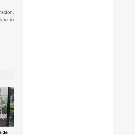
ración,
evación
a de