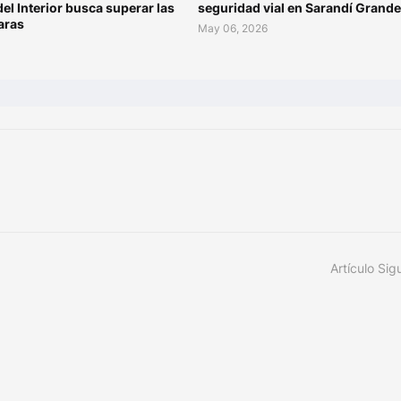
del Interior busca superar las
seguridad vial en Sarandí Grande
aras
May 06, 2026
Artículo Sig