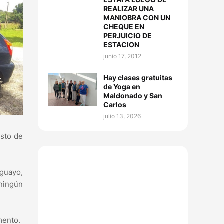
REALIZAR UNA
MANIOBRA CON UN
CHEQUE EN
PERJUICIO DE
ESTACION
junio 17, 2012
Hay clases gratuitas
de Yoga en
Maldonado y San
Carlos
julio 13, 2026
esto de
uguayo,
 ningún
mento.