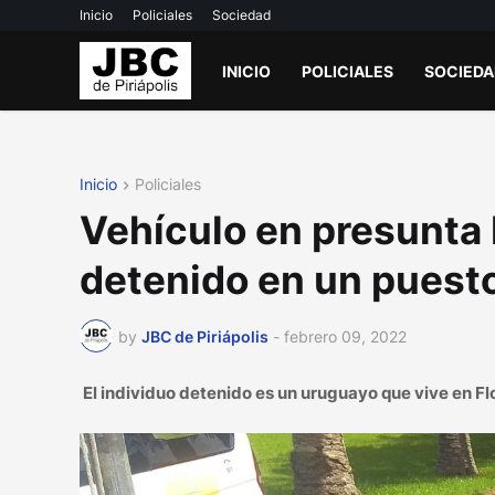
Inicio
Policiales
Sociedad
INICIO
POLICIALES
SOCIED
Inicio
Policiales
Vehículo en presunta 
detenido en un puest
by
JBC de Piriápolis
-
febrero 09, 2022
El individuo detenido es un uruguayo que vive en Flo