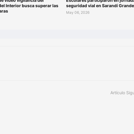
de video vigilancia del
Escolares participaron en jornad
del Interior busca superar las
seguridad vial en Sarandí Grande
aras
May 06, 2026
Artículo Sig