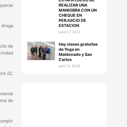
REALIZAR UNA
nqueras
MANIOBRA CON UN
CHEQUE EN
PERJUICIO DE
ESTACION
e droga
junio 17, 2012
Hay clases gratuitas
cito de
de Yoga en
 Unidad
Maldonado y San
Carlos
julio 13, 2026
bre 22,
lmente
pena de
cumplir