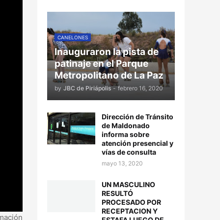
CANELONES
Inauguraron la pista de
patinaje en el Parque
Metropolitano de La Paz
by
JBC de Piriápolis
-
febrero 16, 2020
Dirección de Tránsito
de Maldonado
informa sobre
atención presencial y
vías de consulta
mayo 13, 2020
UN MASCULINO
RESULTÓ
PROCESADO POR
RECEPTACION Y
rmación
ESTAFA LUEGO DE