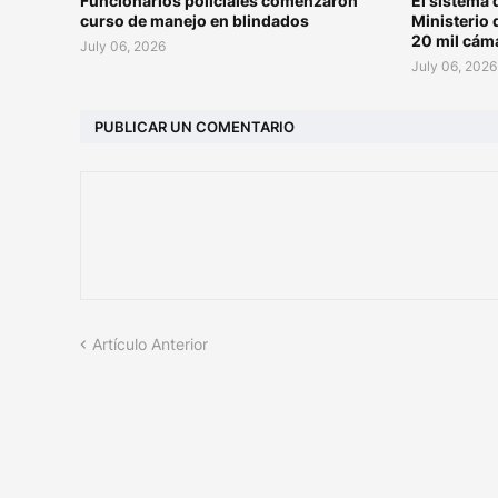
Funcionarios policiales comenzaron
El sistema 
curso de manejo en blindados
Ministerio 
20 mil cám
July 06, 2026
July 06, 2026
PUBLICAR UN COMENTARIO
Artículo Anterior