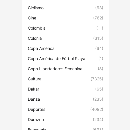
Ciclismo
(63)
Cine
(762)
Colombia
(11)
Colonia
(315)
Copa América
(64)
Copa América de Fútbol Playa
(1)
Copa Libertadores Femenina
(8)
Cultura
(7325)
Dakar
(65)
Danza
(235)
Deportes
(4092)
Durazno
(234)
Economía
(638)