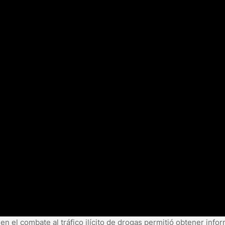
en el combate al tráfico ilícito de drogas permitió obtener info