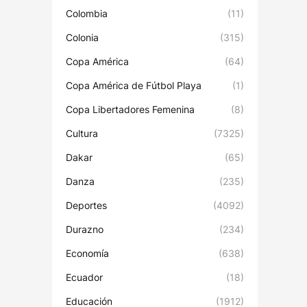
Colombia
(11)
Colonia
(315)
Copa América
(64)
Copa América de Fútbol Playa
(1)
Copa Libertadores Femenina
(8)
Cultura
(7325)
Dakar
(65)
Danza
(235)
Deportes
(4092)
Durazno
(234)
Economía
(638)
Ecuador
(18)
Educación
(1912)