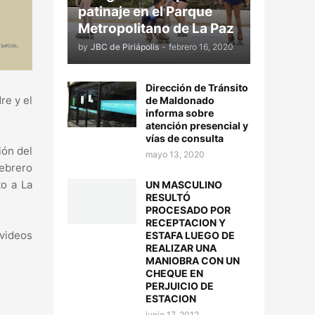
patinaje en el Parque
Metropolitano de La Paz
by
JBC de Piriápolis
-
febrero 16, 2020
Dirección de Tránsito
re y el
de Maldonado
informa sobre
atención presencial y
vías de consulta
ión del
mayo 13, 2020
febrero
to a La
UN MASCULINO
RESULTÓ
PROCESADO POR
RECEPTACION Y
 videos
ESTAFA LUEGO DE
REALIZAR UNA
MANIOBRA CON UN
CHEQUE EN
PERJUICIO DE
ESTACION
junio 17, 2012