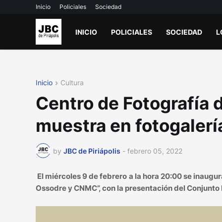
Inicio
Policiales
Sociedad
INICIO
POLICIALES
SOCIEDAD
L
Inicio
Cultura
Centro de Fotografía
muestra en fotogalerí
by
JBC de Piriápolis
-
febrero 05, 2022
El miércoles 9 de febrero a la hora 20:00 se inaugur
Ossodre y CNMC”, con la presentación del Conjunto