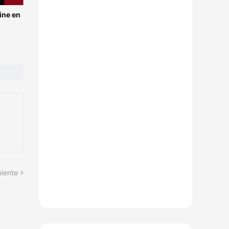
ine en
uiente