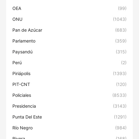
OEA
(99)
ONU
(1043)
Pan de Azúcar
(683)
Parlamento
(359)
Paysandú
(315)
Perú
(2)
Piriápolis
(1393)
PIT-CNT
(120)
Policiales
(8533)
Presidencia
(3143)
Punta Del Este
(1291)
Río Negro
(984)
Rivera
(168)