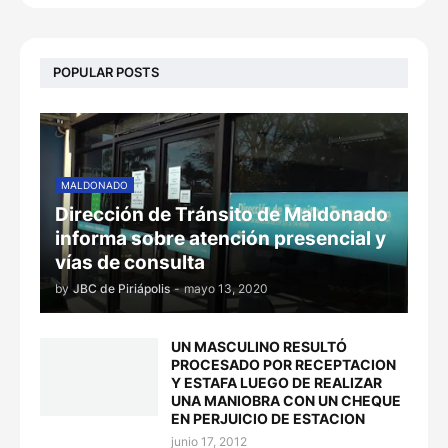
POPULAR POSTS
MALDONADO
Dirección de Tránsito de Maldonado
informa sobre atención presencial y
vías de consulta
by
JBC de Piriápolis
-
mayo 13, 2020
UN MASCULINO RESULTÓ
PROCESADO POR RECEPTACION
Y ESTAFA LUEGO DE REALIZAR
UNA MANIOBRA CON UN CHEQUE
EN PERJUICIO DE ESTACION
junio 17, 2012