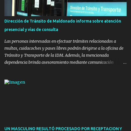
polifuncional, permitiendo la práctica de patín, hockey, gimnasia y
la realización de eventos culturales. Próximo a la pista, se
instalaron juegos infantiles y equipamiento urbano (bancos de
Dirección de Tránsito de Maldonado informa sobre atención
hormigón y sets de bancos y mesas). A su vez, se incorporaron
presencial y vías de consulta
nuevos pavimentos e iluminación. La totalidad de estas obras
implicaron una inversión estimada ...
Las personas interesadas en efectuar trámites relacionados a
multas, cuidacoches y pases libres podrán dirigirse a la oficina de
Tránsito y Transporte de la IDM. Además, la mencionada
dependencia brinda asesoramiento mediante comunicación
telefónica y correo electrónico. La dependencia admitirá el ingreso
de hasta cinco personas a la oficina. En cuanto a la atención
presencial comprende los siguientes trámites: Multas: devolución
de licencias de conducir retenidas por espirometrías y trámites
para la devolución de motos retenidas. Cuidacoches en general.
Pases libres: recargas, renovaciones y estudiantes. Información por
vía telefónica y correo electrónico: Multas: reclamos o consultas a
descargostransito@maldonado.gub.uy, o al teléfono 4222
1921(interno 1456). Cuidacoches: consultas a
UN MASCULINO RESULTÓ PROCESADO POR RECEPTACION Y