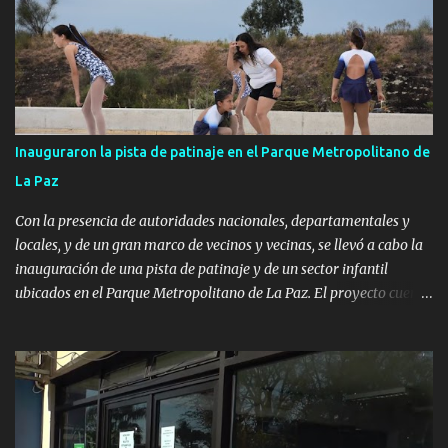
Inauguraron la pista de patinaje en el Parque Metropolitano de
La Paz
Con la presencia de autoridades nacionales, departamentales y
locales, y de un gran marco de vecinos y vecinas, se llevó a cabo la
inauguración de una pista de patinaje y de un sector infantil
ubicados en el Parque Metropolitano de La Paz. El proyecto cuenta
con el apoyo del Fondo + Local que es impulsado por el Programa
Uruguay Integra, de la Dirección de Descentralización e Inversión
Pública de OPP, así como aportes del Gobierno de Canelones y del
Ministerio de Transporte y Obras Públicas. La nueva
infraestructura deportiva consiste en una plataforma de 35 m por
20 m con banco de hormigón sobre sus laterales. Su destino será