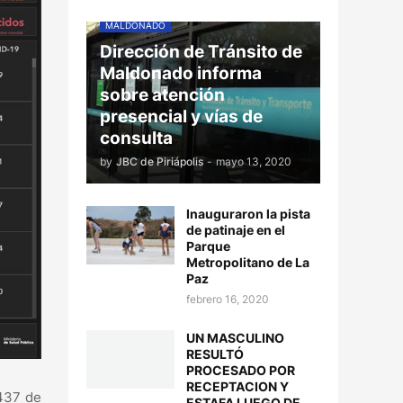
MALDONADO
Dirección de Tránsito de
Maldonado informa
sobre atención
presencial y vías de
consulta
by
JBC de Piriápolis
-
mayo 13, 2020
Inauguraron la pista
de patinaje en el
Parque
Metropolitano de La
Paz
febrero 16, 2020
UN MASCULINO
RESULTÓ
PROCESADO POR
RECEPTACION Y
 437 de
ESTAFA LUEGO DE