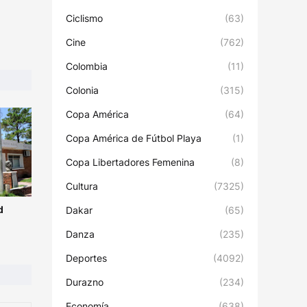
Ciclismo
(63)
Cine
(762)
Colombia
(11)
Colonia
(315)
Copa América
(64)
Copa América de Fútbol Playa
(1)
Copa Libertadores Femenina
(8)
Cultura
(7325)
d
Dakar
(65)
Danza
(235)
Deportes
(4092)
Durazno
(234)
Economía
(638)