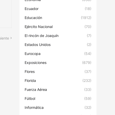
Ecuador
(18)
Educación
(1912)
Ejército Nacional
(70)
El rincón de Joaquín
(7)
uiente
Estados Unidos
(2)
Eurocopa
(54)
Exposiciones
(679)
Flores
(37)
Florida
(232)
Fuerza Aérea
(33)
Fútbol
(59)
Informática
(32)