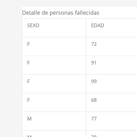
Detalle de personas fallecidas
SEXO
EDAD
F
72
F
91
F
99
F
68
M
77