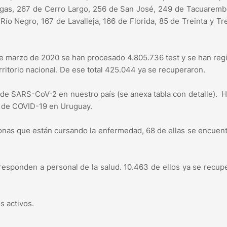
igas, 267 de Cerro Largo, 256 de San José, 249 de Tacuarem
ío Negro, 167 de Lavalleja, 166 de Florida, 85 de Treinta y Tr
de marzo de 2020 se han procesado 4.805.736 test y se han reg
rritorio nacional. De ese total 425.044 ya se recuperaron.
 de SARS-CoV-2 en nuestro país (se anexa tabla con detalle). H
 de COVID-19 en Uruguay.
sonas que están cursando la enfermedad, 68 de ellas se encuen
rresponden a personal de la salud. 10.463 de ellos ya se recup
s activos.