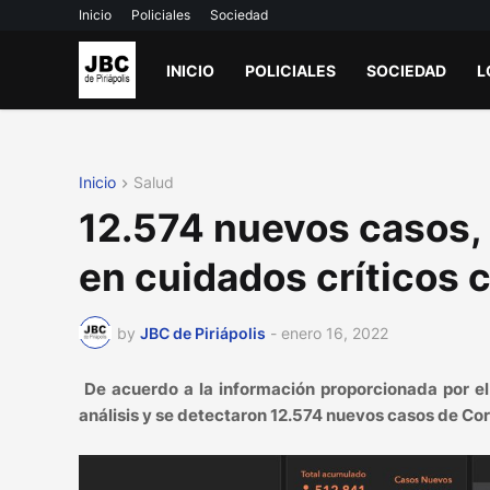
Inicio
Policiales
Sociedad
INICIO
POLICIALES
SOCIEDAD
L
Inicio
Salud
12.574 nuevos casos, 
en cuidados críticos 
by
JBC de Piriápolis
-
enero 16, 2022
De acuerdo a la información proporcionada por el
análisis y se detectaron 12.574 nuevos casos de Co