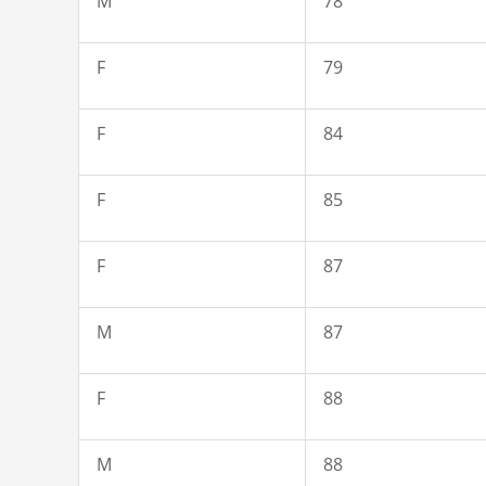
M
78
F
79
F
84
F
85
F
87
M
87
F
88
M
88