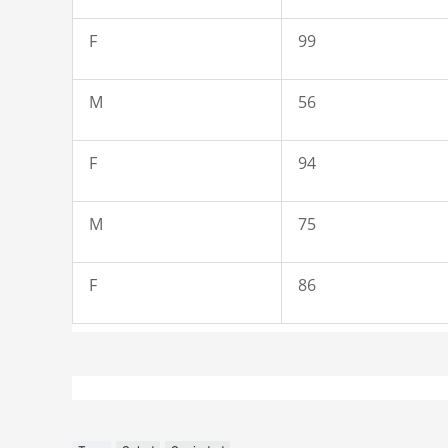
F
99
M
56
F
94
M
75
F
86