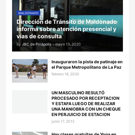
MALDONADO
Dirección de Tránsito de Maldonado
informa sobre atención presencial y
vías de consulta
by
JBC de Piriápolis
-
mayo 13, 2020
Inauguraron la pista de patinaje en
el Parque Metropolitano de La Paz
febrero 16, 2020
UN MASCULINO RESULTÓ
PROCESADO POR RECEPTACION
Y ESTAFA LUEGO DE REALIZAR
UNA MANIOBRA CON UN CHEQUE
EN PERJUICIO DE ESTACION
junio 17, 2012
Hay clases gratuitas de Yoga en