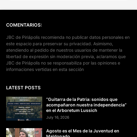
COMENTARIOS:
JBC de Piriápolis recomienda no publicar datos personales en
este espacio para preservar su privacidad. Asimismo,
atendiendo al pedido de nuestros usuarios de mantener la
libertad de expresión sin moderación previa, aclaramos que
JBC de Piriápolis no se responsabiliza por las opiniones e
informaciones vertidas en esta sección
LATEST POSTS
“Guitarra de la Patria: sonidos que
acompañaron nuestra independencia”
en el Arboretum Lussich
July 16, 2026
Agosto es el Mes de la Juventud en
Maldonado