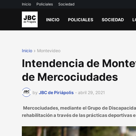
Inicio
Policiales
Sociedad
INICIO
POLICIALES
SOCIEDAD
L
Inicio
Montevideo
Intendencia de Montev
de Mercociudades
by
JBC de Piriápolis
-
abril 29, 2021
Mercociudades, mediante el Grupo de Discapacidad e
rehabilitación a través de las prácticas deportivas 