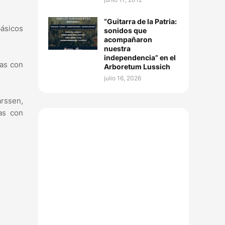
“Guitarra de la Patria:
básicos
sonidos que
acompañaron
nuestra
independencia” en el
ias con
Arboretum Lussich
julio 16, 2026
arssen,
as con