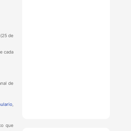
 (25 de
de cada
anal de
ulario
,
ico que