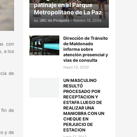
patinaje en el Parque
Metropolitano de La Paz
by
JBC de Piriápolis
-
febrero 16, 2020
Dirección de Tránsito
as con
de Maldonado
informa sobre
, a los
atención presencial y
vías de consulta
mayo 13, 2020
cia de
UN MASCULINO
RESULTÓ
PROCESADO POR
RECEPTACION Y
ESTAFA LUEGO DE
REALIZAR UNA
 fin de
MANIOBRA CON UN
CHEQUE EN
PERJUICIO DE
ESTACION
uo y de
junio 17, 2012