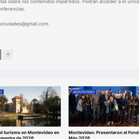
guntas sobre los contenidos impartidos. Podrán acceder a él úni
nferencias.
rcociudades@gmail.com.
O
MONTEVIDEO
l turismo en Montevideo en
Montevideo: Presentaron el Fond
rimestre de 2026
Más 2026