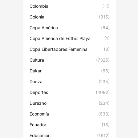
Colombia
(11)
Colonia
(315)
Copa América
(64)
Copa América de Fútbol Playa
(1)
Copa Libertadores Femenina
(8)
Cultura
(7325)
Dakar
(65)
Danza
(235)
Deportes
(4092)
Durazno
(234)
Economía
(638)
Ecuador
(18)
Educación
(1912)