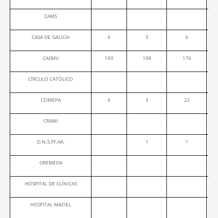
CAMS
CASA DE GALICIA
6
3
6
CASMU
100
108
176
CÍRCULO CATÓLICO
COMEPA
6
3
22
CRAMI
D.N.S.FF.AA.
1
1
GREMEDA
HOSPITAL DE CLÍNICAS
HOSPITAL MACIEL