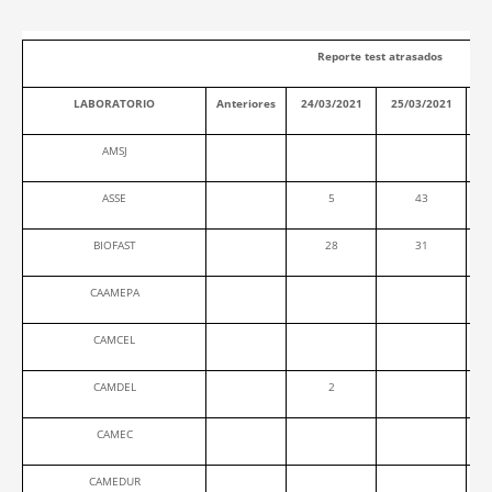
Reporte test atrasados
LABORATORIO
Anteriores
24/03/2021
25/03/2021
2
AMSJ
ASSE
5
43
BIOFAST
28
31
CAAMEPA
CAMCEL
CAMDEL
2
CAMEC
CAMEDUR