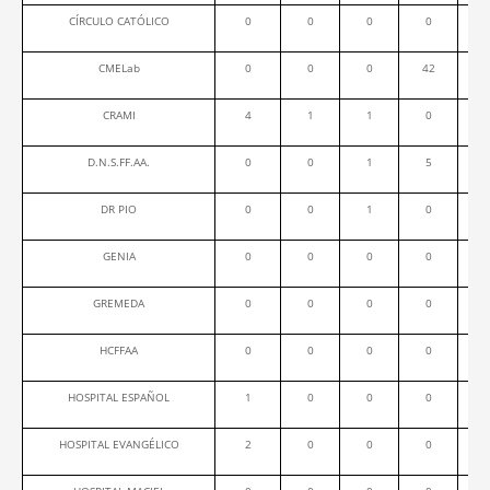
CÍRCULO CATÓLICO
0
0
0
0
CMELab
0
0
0
42
CRAMI
4
1
1
0
D.N.S.FF.AA.
0
0
1
5
DR PIO
0
0
1
0
GENIA
0
0
0
0
GREMEDA
0
0
0
0
HCFFAA
0
0
0
0
HOSPITAL ESPAÑOL
1
0
0
0
HOSPITAL EVANGÉLICO
2
0
0
0