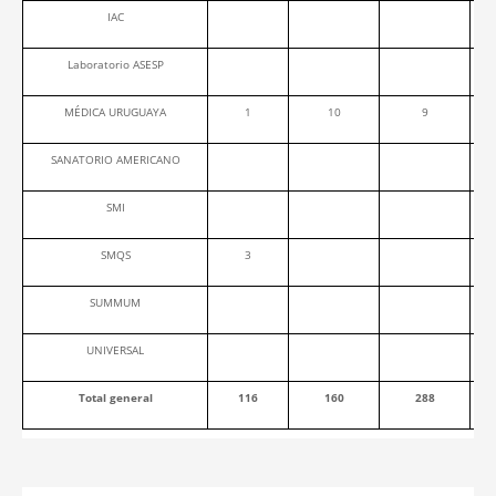
IAC
Laboratorio ASESP
MÉDICA URUGUAYA
1
10
9
SANATORIO AMERICANO
SMI
SMQS
3
SUMMUM
UNIVERSAL
Total general
116
160
288