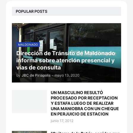
POPULAR POSTS
MALDONADO
Dirección de Tránsito de Maldonado
informa sobre atención presencial y
vías de consulta
by
JBC de Piriápolis
-
mayo 13, 2020
UN MASCULINO RESULTÓ
PROCESADO POR RECEPTACION
Y ESTAFA LUEGO DE REALIZAR
UNA MANIOBRA CON UN CHEQUE
EN PERJUICIO DE ESTACION
junio 17, 2012