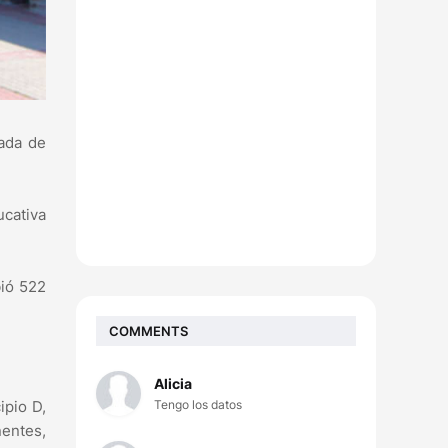
nada de
ucativa
bió 522
COMMENTS
Alicia
Tengo los datos
ipio D,
nentes,