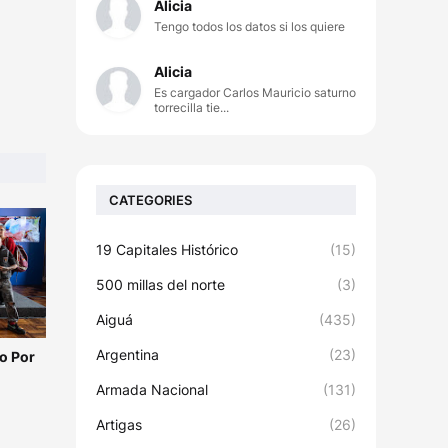
Alicia
Tengo todos los datos si los quiere
Alicia
Es cargador Carlos Mauricio saturno
torrecilla tie...
CATEGORIES
19 Capitales Histórico
(15)
500 millas del norte
(3)
Aiguá
(435)
Argentina
(23)
o Por
Armada Nacional
(131)
Artigas
(26)