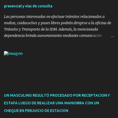
hormigón y sets de bancos y mesas). A su vez, se incorporaron
presencial y vías de consulta
nuevos pavimentos e iluminación. La totalidad de estas obras
implicaron una inversión estimada ...
Las personas interesadas en efectuar trámites relacionados a
multas, cuidacoches y pases libres podrán dirigirse a la oficina de
Tránsito y Transporte de la IDM. Además, la mencionada
dependencia brinda asesoramiento mediante comunicación
telefónica y correo electrónico. La dependencia admitirá el ingreso
de hasta cinco personas a la oficina. En cuanto a la atención
presencial comprende los siguientes trámites: Multas: devolución
de licencias de conducir retenidas por espirometrías y trámites
para la devolución de motos retenidas. Cuidacoches en general.
Pases libres: recargas, renovaciones y estudiantes. Información por
vía telefónica y correo electrónico: Multas: reclamos o consultas a
descargostransito@maldonado.gub.uy, o al teléfono 4222
1921(interno 1456). Cuidacoches: consultas a
UN MASCULINO RESULTÓ PROCESADO POR RECEPTACION Y
transitoytransporte@maldonado.gub.uy, teléfono 4222
ESTAFA LUEGO DE REALIZAR UNA MANIOBRA CON UN
1921(interno 1246). Transporte: consultas generales relacionadas a
CHEQUE EN PERJUICIO DE ESTACION
Uber y Taxi, a través de transporte@maldonado.gub.uy, t...