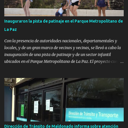
Inauguraron la pista de patinaje en el Parque Metropolitano de
La Paz
Con la presencia de autoridades nacionales, departamentales y
locales, y de un gran marco de vecinos y vecinas, se llevó a cabo la
inauguración de una pista de patinaje y de un sector infantil
ubicados en el Parque Metropolitano de La Paz. El proyecto cuenta
con el apoyo del Fondo + Local que es impulsado por el Programa
Uruguay Integra, de la Dirección de Descentralización e Inversión
Pública de OPP, así como aportes del Gobierno de Canelones y del
Ministerio de Transporte y Obras Públicas. La nueva
infraestructura deportiva consiste en una plataforma de 35 m por
20 m con banco de hormigón sobre sus laterales. Su destino será
polifuncional, permitiendo la práctica de patín, hockey, gimnasia y
la realización de eventos culturales. Próximo a la pista, se
instalaron juegos infantiles y equipamiento urbano (bancos de
Dirección de Tránsito de Maldonado informa sobre atención