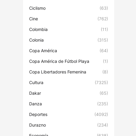
Ciclismo
(63)
Cine
(762)
Colombia
(11)
Colonia
(315)
Copa América
(64)
Copa América de Fútbol Playa
(1)
Copa Libertadores Femenina
(8)
Cultura
(7325)
Dakar
(65)
Danza
(235)
Deportes
(4092)
Durazno
(234)
Economía
(638)