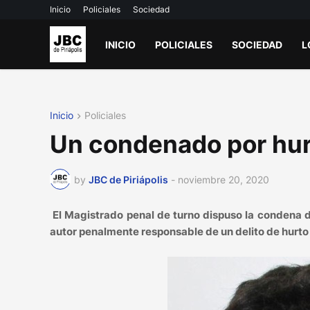
Inicio
Policiales
Sociedad
INICIO
POLICIALES
SOCIEDAD
L
Inicio
Policiales
Un condenado por hu
by
JBC de Piriápolis
-
noviembre 20, 2020
El Magistrado penal de turno dispuso la condena
autor penalmente responsable de un delito de hurto