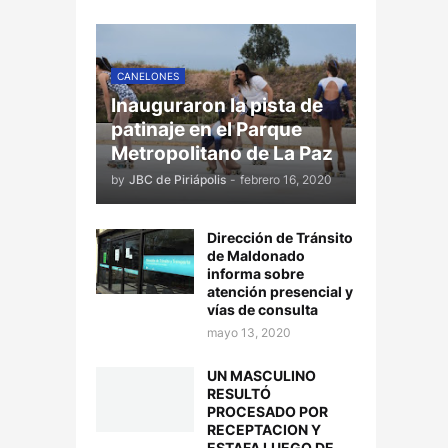
CANELONES
Inauguraron la pista de
patinaje en el Parque
Metropolitano de La Paz
by
JBC de Piriápolis
-
febrero 16, 2020
Dirección de Tránsito
de Maldonado
informa sobre
atención presencial y
vías de consulta
mayo 13, 2020
UN MASCULINO
RESULTÓ
PROCESADO POR
RECEPTACION Y
ESTAFA LUEGO DE