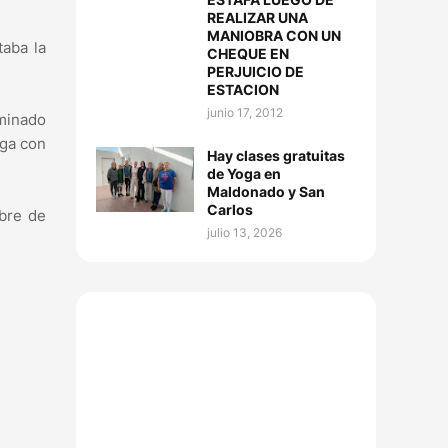
REALIZAR UNA
MANIOBRA CON UN
taba la
CHEQUE EN
PERJUICIO DE
ESTACION
junio 17, 2012
rminado
uga con
Hay clases gratuitas
de Yoga en
Maldonado y San
Carlos
mbre de
julio 13, 2026