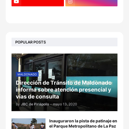
POPULAR POSTS
MALDONADO
Dirección de Tránsito de Maldonado
informa sobre atención presencial y
vías de consulta
by
JBC de Piriápolis
-
mayo 13, 2020
Inauguraron la pista de patinaje en
el Parque Metropolitano de La Paz