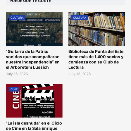
PUEDE QUE TE GUSTE
CULTURA
CULTURA
“Guitarra de la Patria:
Biblioteca de Punta del Este
sonidos que acompañaron
tiene más de 1.400 socios y
nuestra independencia” en
comienza con su Club de
el Arboretum Lussich
Lectura
July 16, 2026
July 13, 2026
CINE
"La isla desnuda" en el Ciclo
de Cine en la Sala Enrique