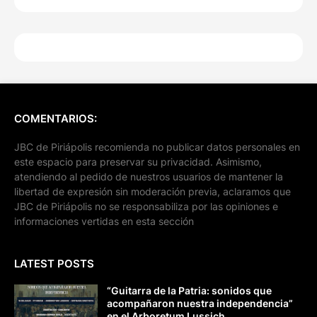
COMENTARIOS:
JBC de Piriápolis recomienda no publicar datos personales en
este espacio para preservar su privacidad. Asimismo,
atendiendo al pedido de nuestros usuarios de mantener la
libertad de expresión sin moderación previa, aclaramos que
JBC de Piriápolis no se responsabiliza por las opiniones e
informaciones vertidas en esta sección
LATEST POSTS
“Guitarra de la Patria: sonidos que
acompañaron nuestra independencia”
en el Arboretum Lussich