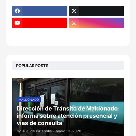
POPULAR POSTS
MALDONADO
Dirección de Tránsito de Maldonado
informa sobre atención presencial y
vías de consulta
by
JBC de Piriápolis
-
mayo 13, 2020