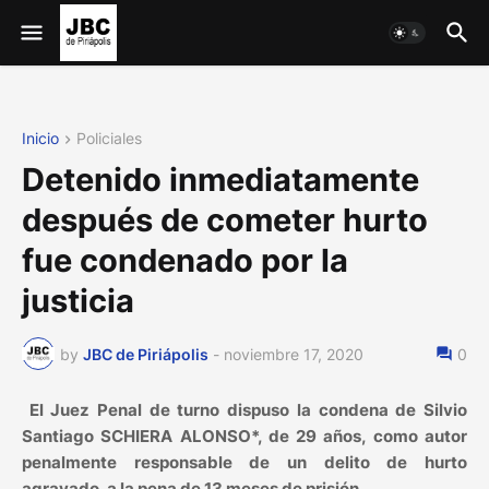
Inicio
Policiales
Detenido inmediatamente
después de cometer hurto
fue condenado por la
justicia
by
JBC de Piriápolis
-
noviembre 17, 2020
0
El Juez Penal de turno dispuso la condena de Silvio
Santiago SCHIERA ALONSO*, de 29 años, como autor
penalmente responsable de un delito de hurto
agravado, a la pena de 13 meses de prisión.