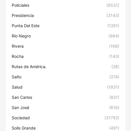
Policiales
(8531)
Presidencia
(3143)
Punta Del Este
(1291)
Río Negro
(984)
Rivera
(168)
Rocha
(143)
Rutas de América.
(28)
Salto
(274)
Salud
(1931)
San Carlos
(821)
San José
(816)
Sociedad
(31792)
Solís Grande
(491)