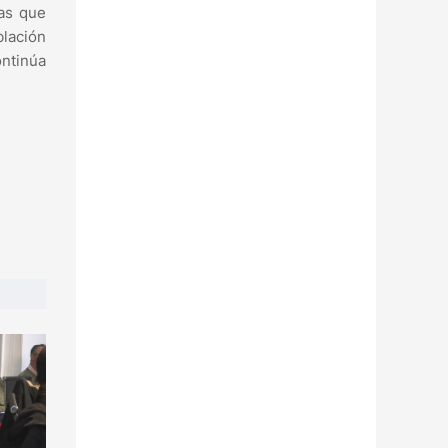
ras que
blación
ntinúa