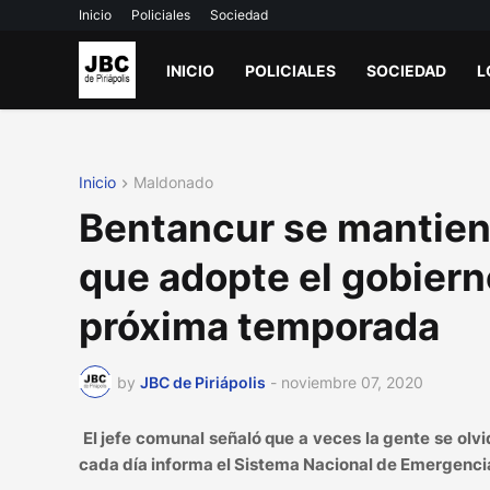
Inicio
Policiales
Sociedad
INICIO
POLICIALES
SOCIEDAD
L
Inicio
Maldonado
Bentancur se mantien
que adopte el gobierno
próxima temporada
by
JBC de Piriápolis
-
noviembre 07, 2020
El jefe comunal señaló que a veces la gente se olv
cada día informa el Sistema Nacional de Emergencia