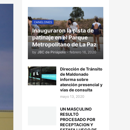
CANELONES
Inauguraron la pista de
patinaje en el Parque
Metropolitano de La Paz
by
JBC de Piriápolis
-
febrero 16, 2020
Dirección de Tránsito
de Maldonado
informa sobre
atención presencial y
vías de consulta
mayo 13, 2020
UN MASCULINO
RESULTÓ
PROCESADO POR
RECEPTACION Y
ESTAFA LUEGO DE