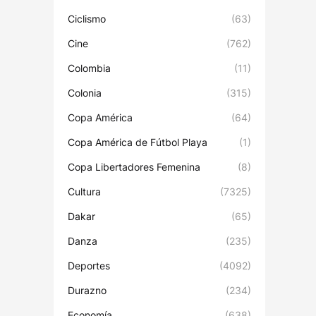
Ciclismo
(63)
Cine
(762)
Colombia
(11)
Colonia
(315)
Copa América
(64)
Copa América de Fútbol Playa
(1)
Copa Libertadores Femenina
(8)
Cultura
(7325)
Dakar
(65)
Danza
(235)
Deportes
(4092)
Durazno
(234)
Economía
(638)