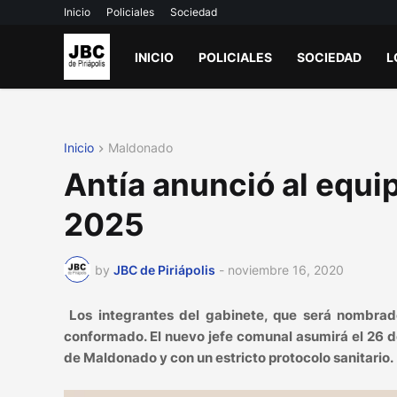
Inicio
Policiales
Sociedad
INICIO
POLICIALES
SOCIEDAD
L
Inicio
Maldonado
Antía anunció al equi
2025
by
JBC de Piriápolis
-
noviembre 16, 2020
Los integrantes del gabinete, que será nombrado
conformado. El nuevo jefe comunal asumirá el 26 d
de Maldonado y con un estricto protocolo sanitario.