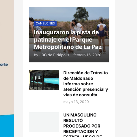
CANELONES
Inauguraron la pista de
patinaje en el Parque
Metropolitano de La Paz
by
JBC de Piriápolis
-
febrero 16, 2020
Dirección de Tránsito
de Maldonado
informa sobre
atención presencial y
vías de consulta
mayo 13, 2020
UN MASCULINO
RESULTÓ
PROCESADO POR
RECEPTACION Y
ESTAFA LUEGO DE