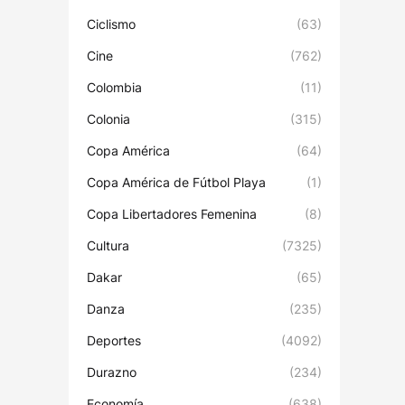
Ciclismo
(63)
Cine
(762)
Colombia
(11)
Colonia
(315)
Copa América
(64)
Copa América de Fútbol Playa
(1)
Copa Libertadores Femenina
(8)
Cultura
(7325)
Dakar
(65)
Danza
(235)
Deportes
(4092)
Durazno
(234)
Economía
(638)