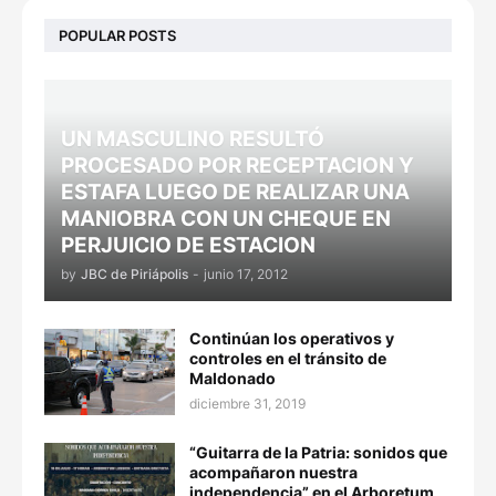
POPULAR POSTS
UN MASCULINO RESULTÓ
PROCESADO POR RECEPTACION Y
ESTAFA LUEGO DE REALIZAR UNA
MANIOBRA CON UN CHEQUE EN
PERJUICIO DE ESTACION
by
JBC de Piriápolis
-
junio 17, 2012
Continúan los operativos y
controles en el tránsito de
Maldonado
diciembre 31, 2019
“Guitarra de la Patria: sonidos que
acompañaron nuestra
independencia” en el Arboretum