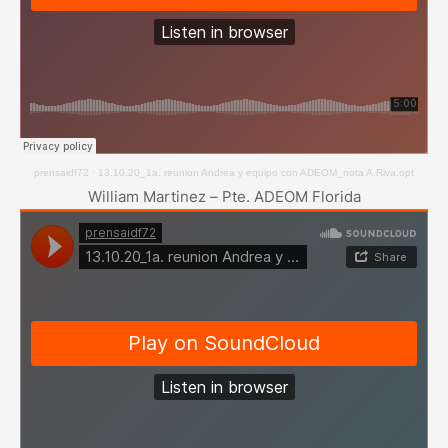
prensaidf72
·
13.10.20_1a. reunion Andrea y equipo con ADEOM_nota A.Riva.opt
William Martinez – Pte. ADEOM Florida