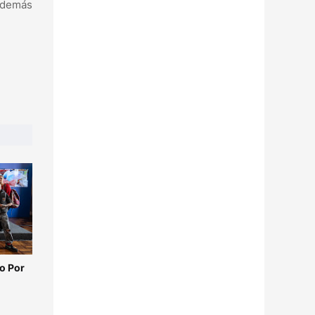
 además
o Por