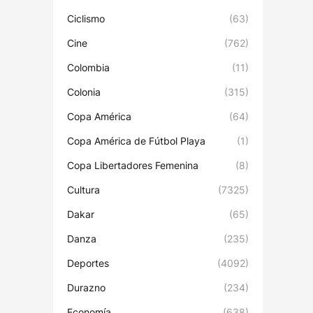
Ciclismo
(63)
Cine
(762)
Colombia
(11)
Colonia
(315)
Copa América
(64)
Copa América de Fútbol Playa
(1)
Copa Libertadores Femenina
(8)
Cultura
(7325)
Dakar
(65)
Danza
(235)
Deportes
(4092)
Durazno
(234)
Economía
(638)