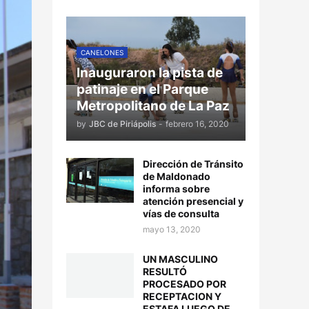
CANELONES
Inauguraron la pista de
patinaje en el Parque
Metropolitano de La Paz
by
JBC de Piriápolis
-
febrero 16, 2020
Dirección de Tránsito
de Maldonado
informa sobre
atención presencial y
vías de consulta
mayo 13, 2020
UN MASCULINO
RESULTÓ
PROCESADO POR
RECEPTACION Y
ESTAFA LUEGO DE