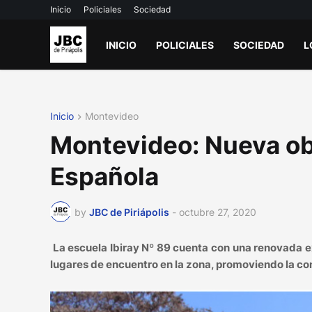
Inicio
Policiales
Sociedad
INICIO
POLICIALES
SOCIEDAD
L
Inicio
Montevideo
Montevideo: Nueva obr
Española
by
JBC de Piriápolis
-
octubre 27, 2020
La escuela Ibiray Nº 89 cuenta con una renovada 
lugares de encuentro en la zona, promoviendo la con