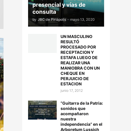
presencial y vías de
consulta
by
JBC de Piriápolis
-
mayo 13, 2020
UN MASCULINO
RESULTÓ
PROCESADO POR
RECEPTACION Y
ESTAFA LUEGO DE
REALIZAR UNA
MANIOBRA CON UN
CHEQUE EN
PERJUICIO DE
ESTACION
junio 17, 2012
“Guitarra de la Patria:
sonidos que
acompañaron
nuestra
independencia” en el
Arboretum Lussich