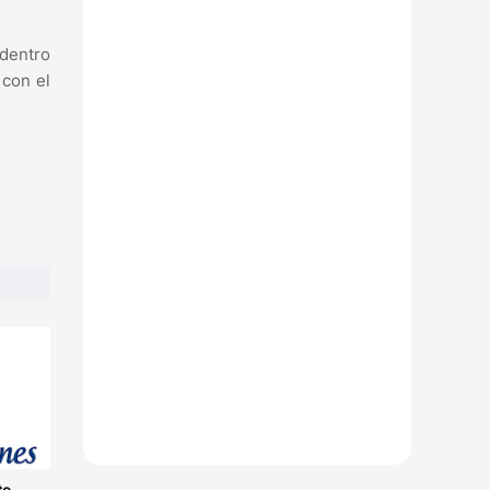
 dentro
 con el
te