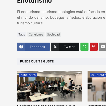
Enoturismo
El enoturismo o turismo enológico está enfocado en
el mundo del vino: bodegas, viñedos, elaboración e
turismo cultural.
Tags
Canelones
Sociedad
Facebook
Twitter
PUEDE QUE TE GUSTE
CANELONES
CANELONE
Gobierno de Canelones cerró nueva
Canelones: