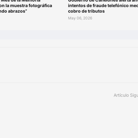
n la muestra fotográfica
intentos de fraude telefónico me
ando abrazos”
cobro de tributos
May 06, 2026
Artículo Sig