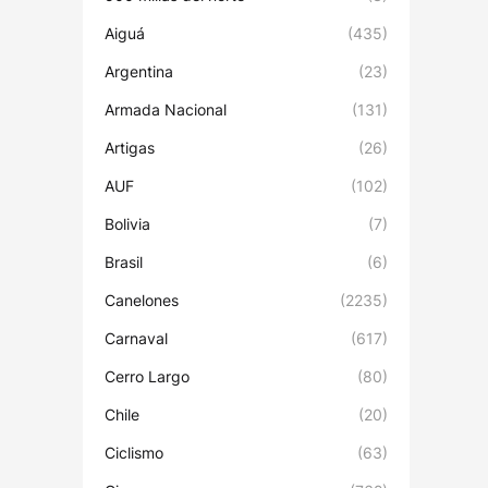
Aiguá
(435)
Argentina
(23)
Armada Nacional
(131)
Artigas
(26)
AUF
(102)
Bolivia
(7)
Brasil
(6)
Canelones
(2235)
Carnaval
(617)
Cerro Largo
(80)
Chile
(20)
Ciclismo
(63)