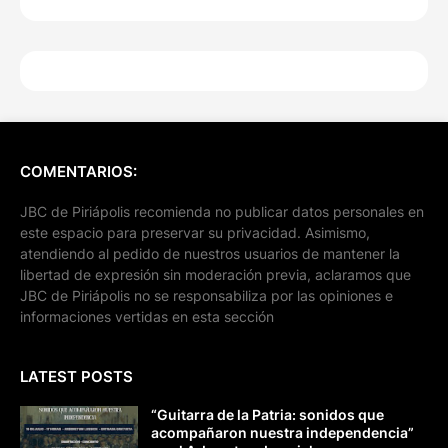
COMENTARIOS:
JBC de Piriápolis recomienda no publicar datos personales en
este espacio para preservar su privacidad. Asimismo,
atendiendo al pedido de nuestros usuarios de mantener la
libertad de expresión sin moderación previa, aclaramos que
JBC de Piriápolis no se responsabiliza por las opiniones e
informaciones vertidas en esta sección
LATEST POSTS
“Guitarra de la Patria: sonidos que
acompañaron nuestra independencia”