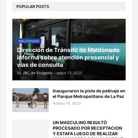
POPULAR POSTS
MALDONADO
Dirección de Tránsito de Maldonado
informa sobre atención presencial y
vías de consulta
by
JBC de Piriápolis
-
mayo 13, 2020
Inauguraron la pista de patinaje en
el Parque Metropolitano de La Paz
febrero 16, 2020
UN MASCULINO RESULTÓ
PROCESADO POR RECEPTACION
Y ESTAFA LUEGO DE REALIZAR